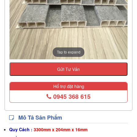
Tap to expand
Gửi Tư Vấn
Hổ trợ đặt hàng
0945 368 615
Mô Tả Sản Phẩm
Quy Cách :
3300mm x 204mm x 16mm