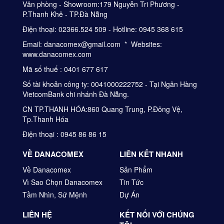
Văn phòng - Showroom:179 Nguyễn Tri Phương -
P.Thanh Khê - TP.Đà Nẵng
Điện thoại: 02366.524 509 - Hotline: 0945 368 615
Email: danacomex@gmail.com * Websites:
www.danacomex.com
Mã số thuế : 0401 677 617
Số tài khoản công ty: 0041000222752 - Tại Ngân Hàng
VietcomBank chi nhánh Đà Nẵng.
CN TP.THANH HÓA:860 Quang Trung, P.Đông Vệ,
Tp.Thanh Hóa
Điện thoại : 0945 86 86 15
VỀ DANACOMEX
LIÊN KẾT NHANH
Về Danacomex
Sản Phẩm
Vì Sao Chọn Danacomex
Tin Tức
Tầm Nhìn, Sứ Mệnh
Dự Án
LIÊN HỆ
KẾT NỐI VỚI CHÚNG