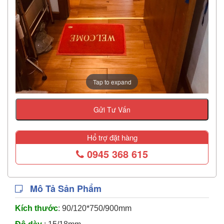
Tap to expand
Gửi Tư Vấn
Hổ trợ đặt hàng
0945 368 615
Mô Tả Sản Phẩm
Kích thước
: 90/120*750/900mm