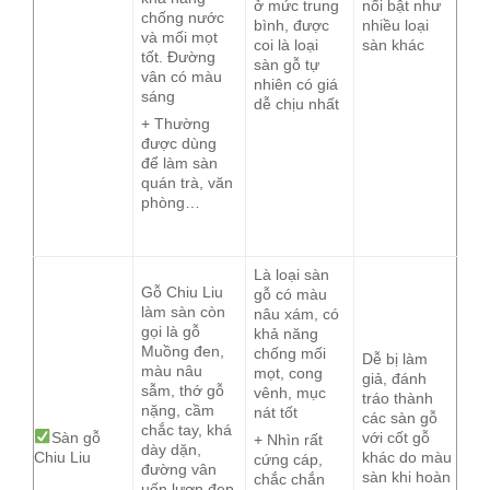
ở mức trung
nổi bật như
chống nước
bình, được
nhiều loại
và mối mọt
coi là loại
sàn khác
tốt. Đường
sàn gỗ tự
vân có màu
nhiên có giá
sáng
dễ chịu nhất
+ Thường
được dùng
để làm sàn
quán trà, văn
phòng…
Là loại sàn
Gỗ Chiu Liu
gỗ có màu
làm sàn còn
nâu xám, có
gọi là gỗ
khả năng
Muồng đen,
chống mối
Dễ bị làm
màu nâu
mọt, cong
giả, đánh
sẫm, thớ gỗ
vênh, mục
tráo thành
nặng, cầm
nát tốt
các sàn gỗ
chắc tay, khá
Sàn gỗ
với cốt gỗ
+ Nhìn rất
dày dặn,
Chiu Liu
khác do màu
cứng cáp,
đường vân
sàn khi hoàn
chắc chắn
uốn lượn đẹp