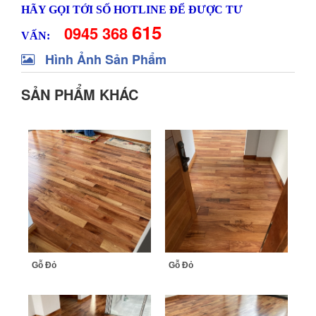
HÃY GỌI TỚI SỐ HOTLINE ĐỂ ĐƯỢC TƯ
615
0945 368
VẤN:
Hình Ảnh Sản Phẩm
SẢN PHẨM KHÁC
Gỗ Đỏ
Gỗ Đỏ