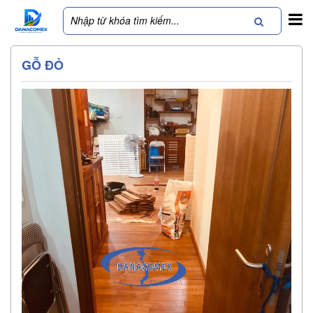
GỖ ĐỎ