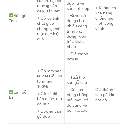
sàn là loại có
đường vân
đường vân
+ Không có
sắc nét, đẹp
đẹp, sắc nét
khả năng
Sàn gỗ
+ Được sử
chống mối
+ Gỗ có tinh
Teak
dụng cho
mọt, cong
chất giúp
nhiều công
vênh
chống lại mối
trình xây
mọt cực hiệu
dựng, kiến
quả
trúc khác
nhau
+ Giá thành
hợp lý
+ Gỗ làm sàn
là loại Gỗ Lim
+ Tuổi thọ
tự nhiên
sàn gỗ cao
100%
Giá thành
+ Có khả
Sàn gỗ
+ Gỗ có độ
sàn gỗ Lim
năng chống
Lim
bền chắc, thớ
đắt đỏ
mối mọt, có
gỗ mịn
độ cứng và
bên rất cao
+ Đường vân
gỗ đẹp