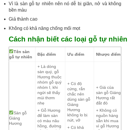
Vì là sàn gỗ tự nhiên nên nó dễ bị giãn, nở và không
bền màu
Giá thành cao
Không có khả năng chống mối mọt
Cách nhận biết các loại gỗ tự nhiên
Tên sàn
Đặc điểm
Ưu điểm
Nhược điểm
gỗ tự nhiên
+ Là dòng
sàn quý, gỗ
Hương thuộc
nhóm gỗ quý
+ Có độ
nhóm I, khi
+ Giá của
cứng, rắn
ngửi sẽ thấy
sàn gỗ Giáng
chắc nên
mùi thơm
Hương rất
dùng sàn gỗ
nhẹ
đắt đỏ
Giáng
Hương
+ Gỗ Hương
+ Không có
Sàn gỗ
không lo bị
để làm sàn
nguồn hàng
Giáng
nứt, vỡ
có màu nâu
sẵn khi mua
Hương
hồng, đường
vì gỗ Hương
+ Có khả