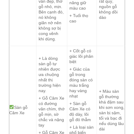
vân đẹp, thớ
rất quý,
năng giữ
gỗ nhỏ, mịn.
nguồn gỗ
màu cao
Bên cạnh đó,
không dồi
+ Tuổi thọ
nó không
dào
cao
giãn nở nên
không sợ bị
cong vênh
khi dùng.
+ Cốt gỗ có
giác lõi phân
+ Là dòng
biệt
sàn gỗ tự
nhiên được
+ Giác của
ưa chuộng
gỗ trong
nhất thị
đóng sàn có
trường hiện
màu trắng
nay.
hay vàng
+ Màu sàn
nhạt
gỗ thường
+ Gỗ Căm Xe
khá đậm sau
có đường
+ Sàn gỗ
Sàn gỗ
khi sơn xong,
vân chìm, thớ
Căm Xe có
Căm Xe
sàn bị sậm,
gỗ mịn, sờ
độ dày, lõi
tối và bạc đi
chắc và nặng
gỗ đỏ thẫm
nếu dùng lâu
tay
+ Là loại sàn
dài
+ Gỗ Căm Xe
phổ biến