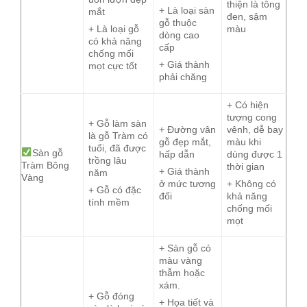
thiện là tông
+ Là loại sàn
mắt
đen, sậm
gỗ thuộc
màu
+ Là loại gỗ
dòng cao
có khả năng
cấp
chống mối
+ Giá thành
mọt cực tốt
phải chăng
+ Có hiện
tượng cong
+ Gỗ làm sàn
+ Đường vân
vênh, dễ bay
là gỗ Tràm có
gỗ đẹp mắt,
màu khi
tuổi, đã được
Sàn gỗ
hấp dẫn
dùng được 1
trồng lâu
Tràm Bông
thời gian
+ Giá thành
năm
Vàng
ở mức tương
+ Không có
+ Gỗ có đặc
đối
khả năng
tính mềm
chống mối
mọt
+ Sàn gỗ có
màu vàng
thẫm hoặc
xám.
+ Gỗ đóng
+ Họa tiết và