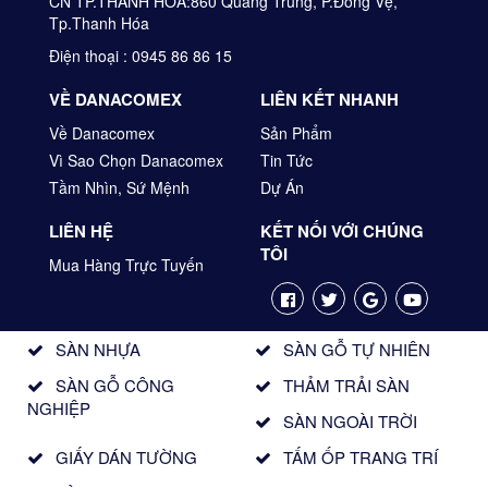
CN TP.THANH HÓA:860 Quang Trung, P.Đông Vệ,
Tp.Thanh Hóa
Điện thoại : 0945 86 86 15
VỀ DANACOMEX
LIÊN KẾT NHANH
Về Danacomex
Sản Phẩm
Vì Sao Chọn Danacomex
Tin Tức
Tầm Nhìn, Sứ Mệnh
Dự Án
LIÊN HỆ
KẾT NỐI VỚI CHÚNG
TÔI
Mua Hàng Trực Tuyến
SÀN NHỰA
SÀN GỖ TỰ NHIÊN
SÀN GỖ CÔNG
THẢM TRẢI SÀN
NGHIỆP
SÀN NGOÀI TRỜI
GIẤY DÁN TƯỜNG
TẤM ỐP TRANG TRÍ