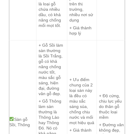
là loại gỗ
trên thị
chứa nhiều
trường,
dầu, có khả
nhiều nơi sử
năng chống
dụng
mối mọt tốt.
+ Giá thành
hợp lý
+ Gỗ Sồi làm
sàn thường
là Sồi Trắng,
gỗ có khả
năng chống
nước tốt,
màu sắc gỗ
+ Ưu điểm
sáng, hiện
chung của 2
đại, đường
loại sàn này
vân gỗ đẹp.
là đều có
+ Độ cứng,
màu sắc
chịu lực yếu
+ Gỗ Thông
sáng sủa,
do thân gỗ
làm sàn
chống chịu
thuộc loại
thường là
nước và mối
mềm
Thông Lào
Sàn gỗ
mọt hiệu quả
hay Thông
Sồi, Thông
+ Đường vân
Đỏ. Nó có
+ Giá thành
không đẹp,
khả năng