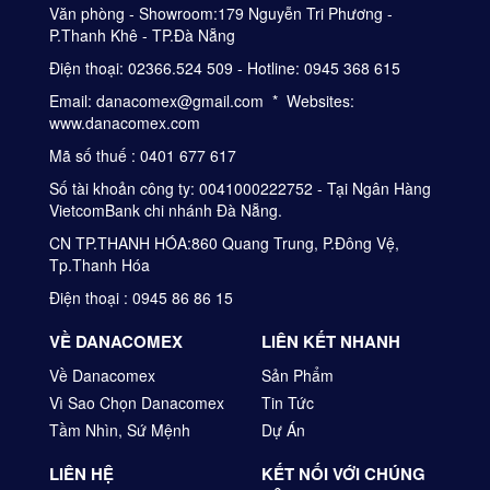
Văn phòng - Showroom:179 Nguyễn Tri Phương -
P.Thanh Khê - TP.Đà Nẵng
Điện thoại: 02366.524 509 - Hotline: 0945 368 615
Email: danacomex@gmail.com * Websites:
www.danacomex.com
Mã số thuế : 0401 677 617
Số tài khoản công ty: 0041000222752 - Tại Ngân Hàng
VietcomBank chi nhánh Đà Nẵng.
CN TP.THANH HÓA:860 Quang Trung, P.Đông Vệ,
Tp.Thanh Hóa
Điện thoại : 0945 86 86 15
VỀ DANACOMEX
LIÊN KẾT NHANH
Về Danacomex
Sản Phẩm
Vì Sao Chọn Danacomex
Tin Tức
Tầm Nhìn, Sứ Mệnh
Dự Án
LIÊN HỆ
KẾT NỐI VỚI CHÚNG