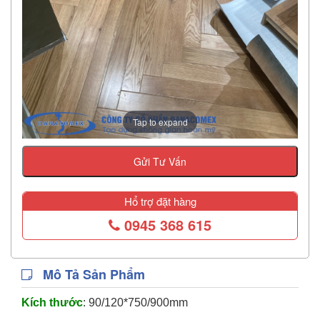
Tap to expand
Gửi Tư Vấn
Hổ trợ đặt hàng
0945 368 615
Mô Tả Sản Phẩm
Kích thước
: 90/120*750/900mm