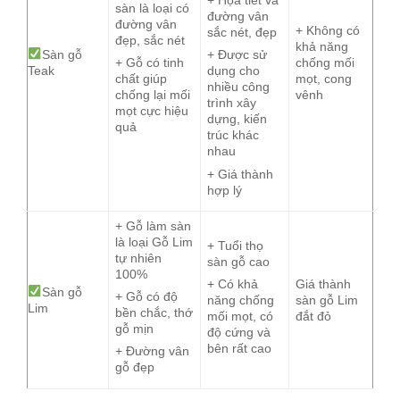
+ Họa tiết và
sàn là loại có
đường vân
đường vân
+ Không có
sắc nét, đẹp
đẹp, sắc nét
khả năng
Sàn gỗ
+ Được sử
chống mối
+ Gỗ có tinh
Teak
dụng cho
mọt, cong
chất giúp
nhiều công
vênh
chống lại mối
trình xây
mọt cực hiệu
dựng, kiến
quả
trúc khác
nhau
+ Giá thành
hợp lý
+ Gỗ làm sàn
là loại Gỗ Lim
+ Tuổi thọ
tự nhiên
sàn gỗ cao
100%
Giá thành
+ Có khả
Sàn gỗ
+ Gỗ có độ
sàn gỗ Lim
năng chống
Lim
bền chắc, thớ
đắt đỏ
mối mọt, có
gỗ mịn
độ cứng và
bên rất cao
+ Đường vân
gỗ đẹp