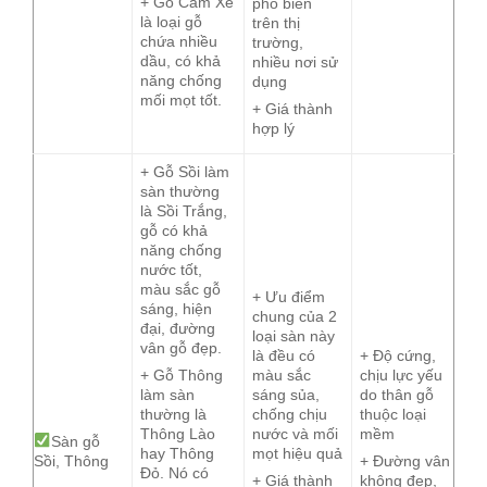
+ Gỗ Căm Xe
phổ biến
là loại gỗ
trên thị
chứa nhiều
trường,
dầu, có khả
nhiều nơi sử
năng chống
dụng
mối mọt tốt.
+ Giá thành
hợp lý
+ Gỗ Sồi làm
sàn thường
là Sồi Trắng,
gỗ có khả
năng chống
nước tốt,
màu sắc gỗ
+ Ưu điểm
sáng, hiện
chung của 2
đại, đường
loại sàn này
vân gỗ đẹp.
là đều có
+ Độ cứng,
màu sắc
chịu lực yếu
+ Gỗ Thông
sáng sủa,
do thân gỗ
làm sàn
chống chịu
thuộc loại
thường là
nước và mối
mềm
Thông Lào
Sàn gỗ
mọt hiệu quả
hay Thông
Sồi, Thông
+ Đường vân
Đỏ. Nó có
+ Giá thành
không đẹp,