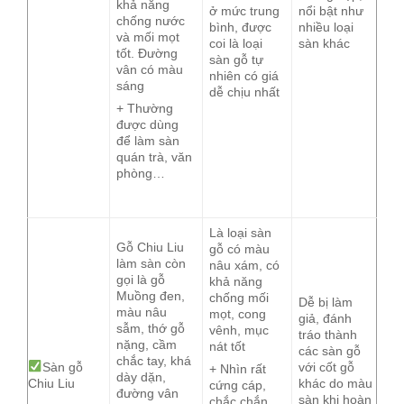
khả năng
ở mức trung
nổi bật như
chống nước
bình, được
nhiều loại
và mối mọt
coi là loại
sàn khác
tốt. Đường
sàn gỗ tự
vân có màu
nhiên có giá
sáng
dễ chịu nhất
+ Thường
được dùng
để làm sàn
quán trà, văn
phòng…
Là loại sàn
Gỗ Chiu Liu
gỗ có màu
làm sàn còn
nâu xám, có
gọi là gỗ
khả năng
Muồng đen,
chống mối
Dễ bị làm
màu nâu
mọt, cong
giả, đánh
sẫm, thớ gỗ
vênh, mục
tráo thành
nặng, cầm
nát tốt
các sàn gỗ
chắc tay, khá
Sàn gỗ
với cốt gỗ
+ Nhìn rất
dày dặn,
Chiu Liu
khác do màu
cứng cáp,
đường vân
sàn khi hoàn
chắc chắn