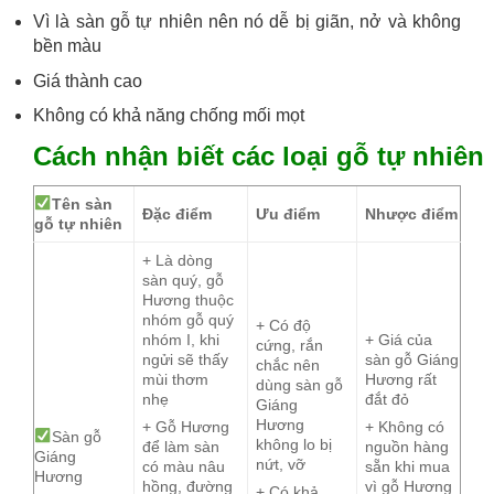
Vì là sàn gỗ tự nhiên nên nó dễ bị giãn, nở và không
bền màu
Giá thành cao
Không có khả năng chống mối mọt
Cách nhận biết các loại gỗ tự nhiên
Tên sàn
Đặc điểm
Ưu điểm
Nhược điểm
gỗ tự nhiên
+ Là dòng
sàn quý, gỗ
Hương thuộc
nhóm gỗ quý
+ Có độ
nhóm I, khi
+ Giá của
cứng, rắn
ngửi sẽ thấy
sàn gỗ Giáng
chắc nên
mùi thơm
Hương rất
dùng sàn gỗ
nhẹ
đắt đỏ
Giáng
Hương
+ Gỗ Hương
+ Không có
Sàn gỗ
không lo bị
để làm sàn
nguồn hàng
Giáng
nứt, vỡ
có màu nâu
sẵn khi mua
Hương
hồng, đường
vì gỗ Hương
+ Có khả