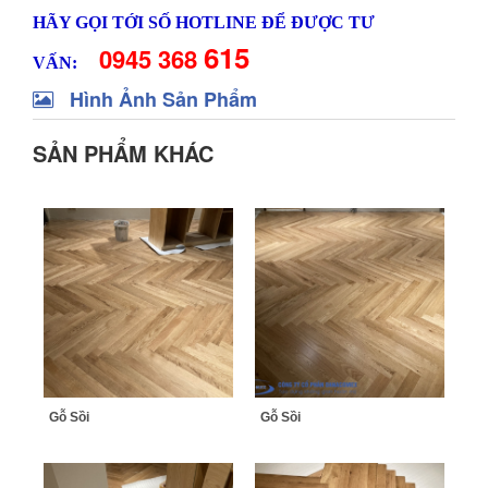
HÃY GỌI TỚI SỐ HOTLINE ĐỂ ĐƯỢC TƯ
615
0945 368
VẤN:
Hình Ảnh Sản Phẩm
SẢN PHẨM KHÁC
Gỗ Sồi
Gỗ Sồi