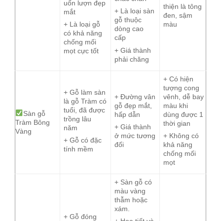
uốn lượn đẹp
thiện là tông
+ Là loại sàn
mắt
đen, sậm
gỗ thuộc
màu
+ Là loại gỗ
dòng cao
có khả năng
cấp
chống mối
+ Giá thành
mọt cực tốt
phải chăng
+ Có hiện
tượng cong
+ Gỗ làm sàn
+ Đường vân
vênh, dễ bay
là gỗ Tràm có
gỗ đẹp mắt,
màu khi
tuổi, đã được
Sàn gỗ
hấp dẫn
dùng được 1
trồng lâu
Tràm Bông
thời gian
+ Giá thành
năm
Vàng
ở mức tương
+ Không có
+ Gỗ có đặc
đối
khả năng
tính mềm
chống mối
mọt
+ Sàn gỗ có
màu vàng
thẫm hoặc
xám.
+ Gỗ đóng