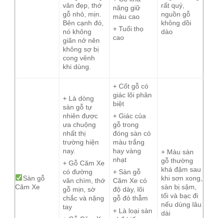
vân đẹp, thớ
rất quý,
năng giữ
gỗ nhỏ, mịn.
nguồn gỗ
màu cao
Bên cạnh đó,
không dồi
+ Tuổi thọ
nó không
dào
cao
giãn nở nên
không sợ bị
cong vênh
khi dùng.
+ Cốt gỗ có
giác lõi phân
+ Là dòng
biệt
sàn gỗ tự
nhiên được
+ Giác của
ưa chuộng
gỗ trong
nhất thị
đóng sàn có
trường hiện
màu trắng
nay.
hay vàng
+ Màu sàn
nhạt
gỗ thường
+ Gỗ Căm Xe
khá đậm sau
có đường
+ Sàn gỗ
Sàn gỗ
khi sơn xong,
vân chìm, thớ
Căm Xe có
Căm Xe
sàn bị sậm,
gỗ mịn, sờ
độ dày, lõi
tối và bạc đi
chắc và nặng
gỗ đỏ thẫm
nếu dùng lâu
tay
+ Là loại sàn
dài