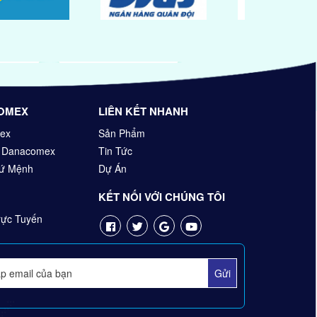
OMEX
LIÊN KẾT NHANH
ex
Sản Phẩm
n Danacomex
Tin Tức
Sứ Mệnh
Dự Án
KẾT NỐI VỚI CHÚNG TÔI
ực Tuyến