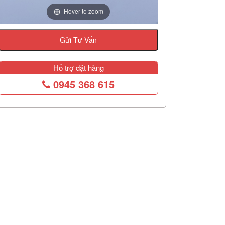
Hover to zoom
Gửi Tư Vấn
Hổ trợ đặt hàng
0945 368 615