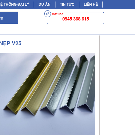
Ệ THỐNG ĐẠI LÝ
DỰ ÁN
TIN TỨC
LIÊN HỆ
Hotline
ếm
0945 368 615
NẸP V25