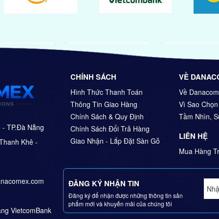
CHÍNH SÁCH
VỀ DANAC
Hình Thức Thanh Toán
Về Danacom
Thông Tin Giao Hàng
Vì Sao Chọ
Chính Sách & Quy Định
Tầm Nhìn, 
ê - TP.Đà Nẵng
Chính Sách Đổi Trả Hàng
LIÊN HỆ
Giao Nhận - Lắp Đặt Sàn Gỗ
Thanh Khê -
Mua Hàng Tr
anacomex.com
ĐĂNG KÝ NHẬN TIN
Đăng ký để nhận được những thông tin sản
phẩm mới và khuyến mãi của chúng tôi
Hàng VietcomBank