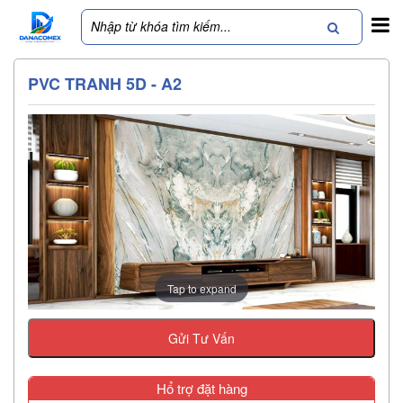
PVC TRANH 5D - A2
Tap to expand
Gửi Tư Vấn
Hổ trợ đặt hàng