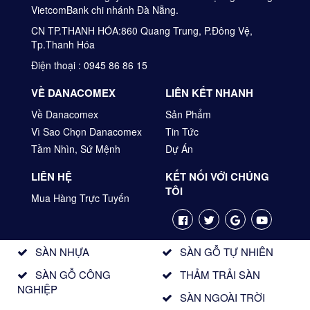
VietcomBank chi nhánh Đà Nẵng.
CN TP.THANH HÓA:860 Quang Trung, P.Đông Vệ,
Tp.Thanh Hóa
Điện thoại : 0945 86 86 15
VỀ DANACOMEX
LIÊN KẾT NHANH
Về Danacomex
Sản Phẩm
Vì Sao Chọn Danacomex
Tin Tức
Tầm Nhìn, Sứ Mệnh
Dự Án
LIÊN HỆ
KẾT NỐI VỚI CHÚNG
TÔI
Mua Hàng Trực Tuyến
SÀN NHỰA
SÀN GỖ TỰ NHIÊN
SÀN GỖ CÔNG
THẢM TRẢI SÀN
NGHIỆP
SÀN NGOÀI TRỜI