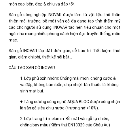
mòn cao, bền, đẹp & chịu va đập tốt.
Sàn gỗ công nghiệp INOVAR được làm từ vật liệu thô thân
thiện môi trường, bề mặt vân gỗ đa dạng tạo tính thẩm mỹ
cao cho người sử dụng. INOVAR tạo nên tiêu chuẩn cho một
ngôi nhà mang nhiều phong cách hiện đại, truyền thống, mộc
mạc.
Sàn gỗ INOVAR
lắp đặt đơn giản, dễ bảo trì. Tiết kiệm thời
gian, giảm chi phí, thiết kế nổi bật…
CÂU TẠO SÀN GỖ INOVAR:
1. Lớp phủ oxit nhôm: Chống mài mòn, chống xước &
va đập, không bám bẩn, chịu nhiệt tàn thuốc lá, không
sinh mạt bụi.
+ Tăng cường công nghệ
AQUA
BLOC
được công nhận
là sàn gỗ siêu chịu nước (trương nở <10%).
2. Lớp trang trí melamin: Bề mặt vân gỗ tự nhiên,
chống bay màu (Kiểm thử EN13329 của Châu Âu)