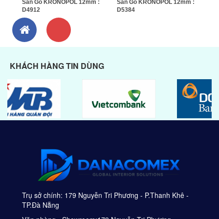
Sàn Gỗ KRONOPOL 12mm :
Sàn Gỗ KRONOPOL 12mm :
D4912
D5384
KHÁCH HÀNG TIN DÙNG
Trụ sở chính: 179 Nguyễn Tri Phương - P.Thanh Khê -
TP.Đà Nẵng