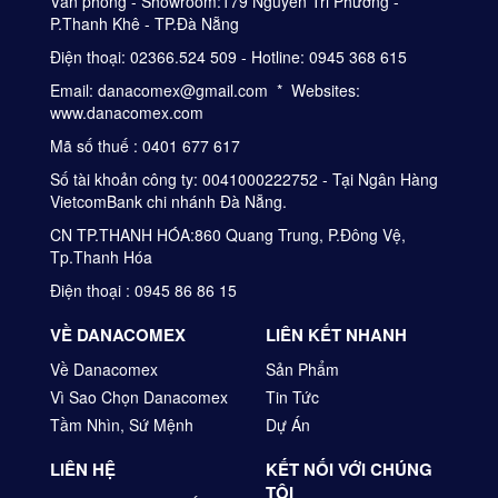
Văn phòng - Showroom:179 Nguyễn Tri Phương -
P.Thanh Khê - TP.Đà Nẵng
Điện thoại: 02366.524 509 - Hotline: 0945 368 615
Email: danacomex@gmail.com * Websites:
www.danacomex.com
Mã số thuế : 0401 677 617
Số tài khoản công ty: 0041000222752 - Tại Ngân Hàng
VietcomBank chi nhánh Đà Nẵng.
CN TP.THANH HÓA:860 Quang Trung, P.Đông Vệ,
Tp.Thanh Hóa
Điện thoại : 0945 86 86 15
VỀ DANACOMEX
LIÊN KẾT NHANH
Về Danacomex
Sản Phẩm
Vì Sao Chọn Danacomex
Tin Tức
Tầm Nhìn, Sứ Mệnh
Dự Án
LIÊN HỆ
KẾT NỐI VỚI CHÚNG
TÔI