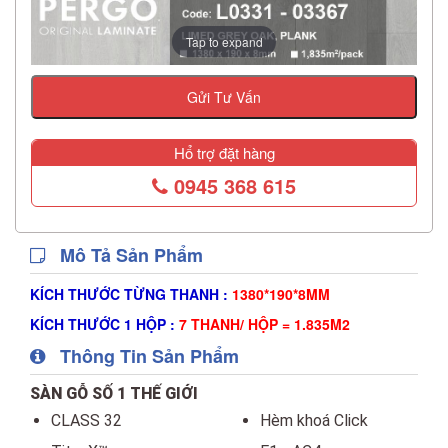
Tap to expand
Gửi Tư Vấn
Hổ trợ đặt hàng
0945 368 615
Mô Tả Sản Phẩm
KÍCH THƯỚC TỪNG THANH :
1380*190*8MM
KÍCH THƯỚC 1 HỘP :
7 THANH/ HỘP = 1.835M2
Thông Tin Sản Phẩm
SÀN GỖ SỐ 1 THẾ GIỚI
CLASS 32
Hèm khoá Click