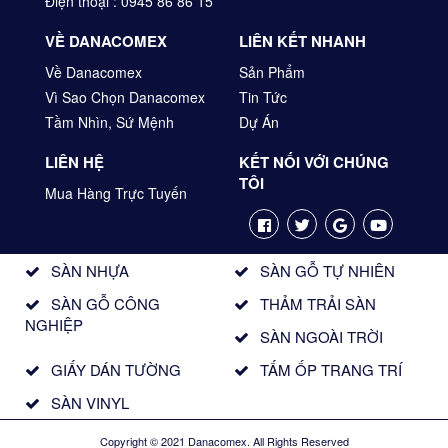
Điện thoại : 0945 86 86 15
VỀ DANACOMEX
LIÊN KẾT NHANH
Về Danacomex
Sản Phẩm
Vì Sao Chọn Danacomex
Tin Tức
Tầm Nhìn, Sứ Mệnh
Dự Án
LIÊN HỆ
KẾT NỐI VỚI CHÚNG
TÔI
Mua Hàng Trực Tuyến
SÀN NHỰA
SÀN GỖ TỰ NHIÊN
SÀN GỖ CÔNG
THẢM TRẢI SÀN
NGHIỆP
SÀN NGOÀI TRỜI
GIẤY DÁN TƯỜNG
TẤM ỐP TRANG TRÍ
SÀN VINYL
Copyright © 2021 Danacomex. All Rights Reserved