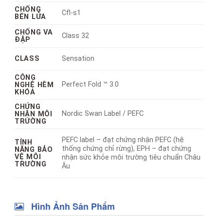
CHỐNG
Cfl-s1
BÉN LỬA
CHỐNG VA
Class 32
ĐẬP
CLASS
Sensation
CÔNG
Perfect Fold ™ 3.0
NGHỆ HÈM
KHÓA
CHỨNG
Nordic Swan Label / PEFC
NHẬN MÔI
TRƯỜNG
PEFC label – đạt chứng nhận PEFC (hệ
TÍNH
thống chứng chỉ rừng), EPH – đạt chứng
NĂNG BẢO
VỆ MÔI
nhận sức khỏe môi trường tiêu chuẩn Châu
TRƯỜNG
Âu
Hình Ảnh Sản Phẩm