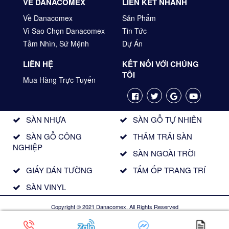
VỀ DANACOMEX
LIÊN KẾT NHANH
Về Danacomex
Sản Phẩm
Vì Sao Chọn Danacomex
Tin Tức
Tầm Nhìn, Sứ Mệnh
Dự Án
LIÊN HỆ
KẾT NỐI VỚI CHÚNG
TÔI
Mua Hàng Trực Tuyến
SÀN NHỰA
SÀN GỖ TỰ NHIÊN
SÀN GỖ CÔNG
THẢM TRẢI SÀN
NGHIỆP
SÀN NGOÀI TRỜI
GIẤY DÁN TƯỜNG
TẤM ỐP TRANG TRÍ
SÀN VINYL
Copyright © 2021 Danacomex. All Rights Reserved