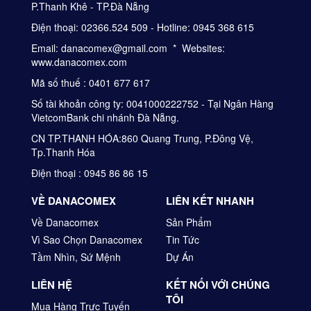
P.Thanh Khê - TP.Đà Nẵng
Điện thoại: 02366.524 509 - Hotline: 0945 368 615
Email: danacomex@gmail.com * Websites:
www.danacomex.com
Mã số thuế : 0401 677 617
Số tài khoản công ty: 0041000222752 - Tại Ngân Hàng
VietcomBank chi nhánh Đà Nẵng.
CN TP.THANH HÓA:860 Quang Trung, P.Đông Vệ,
Tp.Thanh Hóa
Điện thoại : 0945 86 86 15
VỀ DANACOMEX
LIÊN KẾT NHANH
Về Danacomex
Sản Phẩm
Vì Sao Chọn Danacomex
Tin Tức
Tầm Nhìn, Sứ Mệnh
Dự Án
LIÊN HỆ
KẾT NỐI VỚI CHÚNG
TÔI
Mua Hàng Trực Tuyến