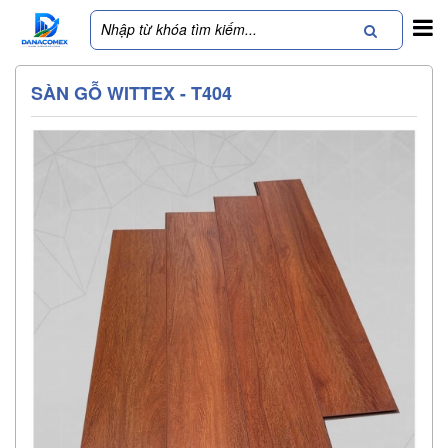
SÀN GỖ WITTEX - T404