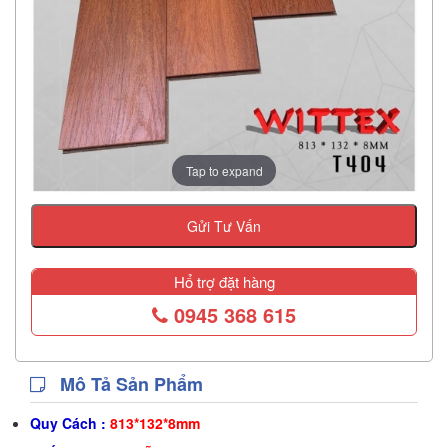
Tap to expand
Gửi Tư Vấn
Hổ trợ đặt hàng
0945 368 615
Mô Tả Sản Phẩm
Quy Cách :
813*132*8mm