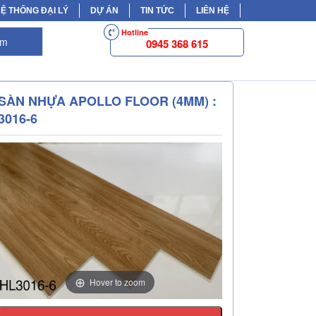
Ệ THỐNG ĐẠI LÝ
DỰ ÁN
TIN TỨC
LIÊN HỆ
Hotline
ếm
0945 368 615
SÀN NHỰA APOLLO FLOOR (4MM) :
3016-6
Hover to zoom