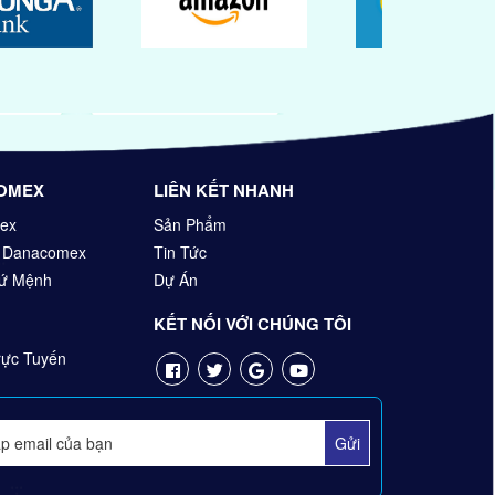
OMEX
LIÊN KẾT NHANH
ex
Sản Phẩm
n Danacomex
Tin Tức
Sứ Mệnh
Dự Án
KẾT NỐI VỚI CHÚNG TÔI
ực Tuyến