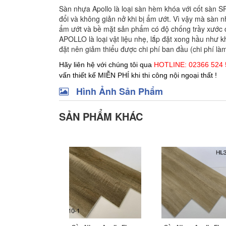
Sàn nhựa Apollo là loại sàn hèm khóa với cốt sàn SP
đổi và không giản nở khi bị ẩm ướt. Vì vậy mà sà
ẩm ướt và bề mặt sản phẩm có độ chống trầy xước c
APOLLO là loại vật liệu nhẹ, lắp đặt xong hầu như k
đặt nên giảm thiểu được chi phí ban đầu (chi phí l
Hãy liên hệ với chúng tôi qua
HOTLINE: 02366 524 5
vấn thiết kế MIỄN PHÍ khi thi công nội ngoại thất !
Hình Ảnh Sản Phẩm
SẢN PHẨM KHÁC