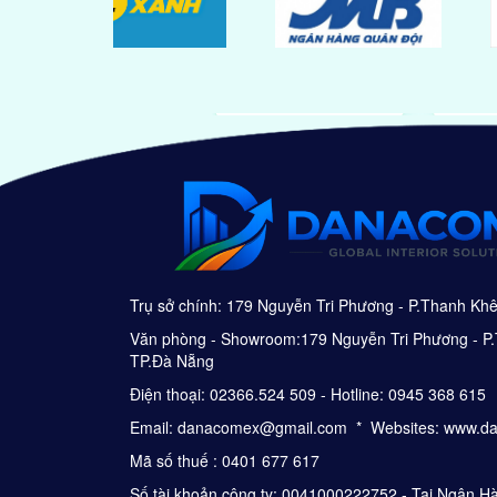
Trụ sở chính: 179 Nguyễn Tri Phương - P.Thanh Kh
Văn phòng - Showroom:179 Nguyễn Tri Phương - P.
TP.Đà Nẵng
Điện thoại: 02366.524 509 - Hotline: 0945 368 615
Email: danacomex@gmail.com * Websites: www.d
Mã số thuế : 0401 677 617
Số tài khoản công ty: 0041000222752 - Tại Ngân 