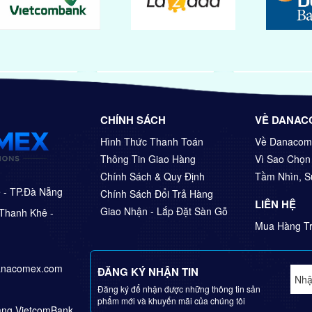
CHÍNH SÁCH
VỀ DANAC
Hình Thức Thanh Toán
Về Danacom
Thông Tin Giao Hàng
Vì Sao Chọ
Chính Sách & Quy Định
Tầm Nhìn, 
ê - TP.Đà Nẵng
Chính Sách Đổi Trả Hàng
LIÊN HỆ
Giao Nhận - Lắp Đặt Sàn Gỗ
Thanh Khê -
Mua Hàng Tr
anacomex.com
ĐĂNG KÝ NHẬN TIN
Đăng ký để nhận được những thông tin sản
phẩm mới và khuyến mãi của chúng tôi
Hàng VietcomBank