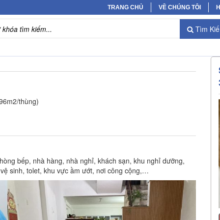
TRANG CHỦ
VỀ CHÚNG TÔI
H
Tìm Ki
196m2/thùng)
hòng bếp, nhà hàng, nhà nghỉ, khách sạn, khu nghỉ dưỡng,
vệ sinh, tolet, khu vực ầm ướt, nơi công cộng,…