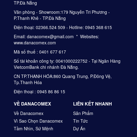
TP.Đà Nẵng
Văn phòng - Showroom:179 Nguyễn Tri Phương -
P.Thanh Khê - TP.Đà Nẵng
Điện thoại: 02366.524 509 - Hotline: 0945 368 615
Email: danacomex@gmail.com * Websites:
www.danacomex.com
Mã số thuế : 0401 677 617
Số tài khoản công ty: 0041000222752 - Tại Ngân Hàng
VietcomBank chi nhánh Đà Nẵng.
CN TP.THANH HÓA:860 Quang Trung, P.Đông Vệ,
Tp.Thanh Hóa
Điện thoại : 0945 86 86 15
VỀ DANACOMEX
LIÊN KẾT NHANH
Về Danacomex
Sản Phẩm
Vì Sao Chọn Danacomex
Tin Tức
Tầm Nhìn, Sứ Mệnh
Dự Án