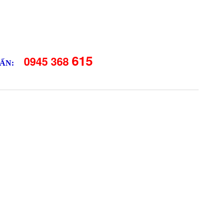
615
0945 368
ẤN: