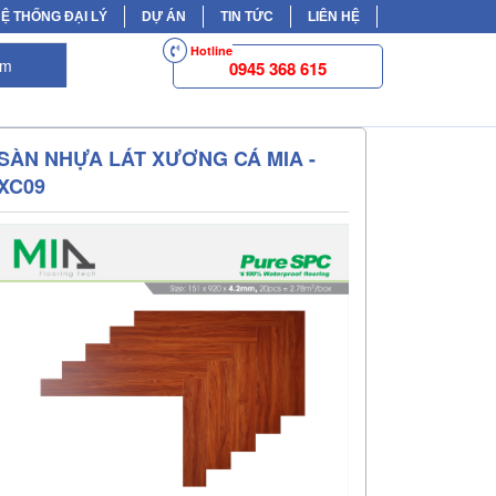
Ệ THỐNG ĐẠI LÝ
DỰ ÁN
TIN TỨC
LIÊN HỆ
Hotline
ếm
0945 368 615
SÀN NHỰA LÁT XƯƠNG CÁ MIA -
XC09