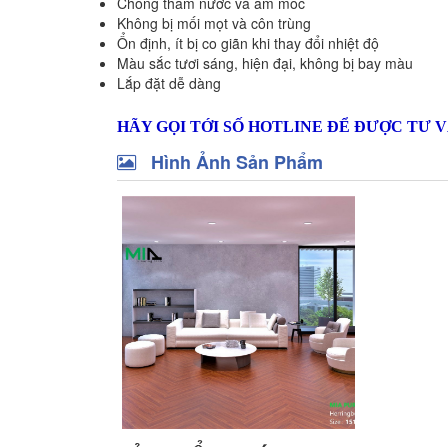
Chống thấm nước và ẩm mốc
Không bị mối mọt và côn trùng
Ổn định, ít bị co giãn khi thay đổi nhiệt độ
Màu sắc tươi sáng, hiện đại, không bị bay màu
Lắp đặt dễ dàng
HÃY GỌI TỚI SỐ HOTLINE ĐỂ ĐƯỢC TƯ V
Hình Ảnh Sản Phẩm