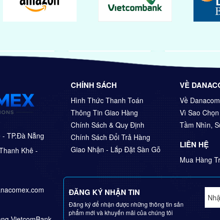
CHÍNH SÁCH
VỀ DANAC
Hình Thức Thanh Toán
Về Danacom
Thông Tin Giao Hàng
Vì Sao Chọ
Chính Sách & Quy Định
Tầm Nhìn, 
ê - TP.Đà Nẵng
Chính Sách Đổi Trả Hàng
LIÊN HỆ
Giao Nhận - Lắp Đặt Sàn Gỗ
Thanh Khê -
Mua Hàng Tr
anacomex.com
ĐĂNG KÝ NHẬN TIN
Đăng ký để nhận được những thông tin sản
phẩm mới và khuyến mãi của chúng tôi
Hàng VietcomBank