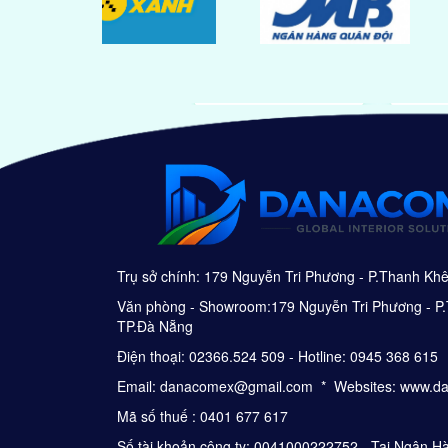
Trụ sở chính: 179 Nguyễn Tri Phương - P.Thanh Kh
Văn phòng - Showroom:179 Nguyễn Tri Phương - P.
TP.Đà Nẵng
Điện thoại: 02366.524 509 - Hotline: 0945 368 615
Email: danacomex@gmail.com * Websites: www.d
Mã số thuế : 0401 677 617
Số tài khoản công ty: 0041000222752 - Tại Ngân 