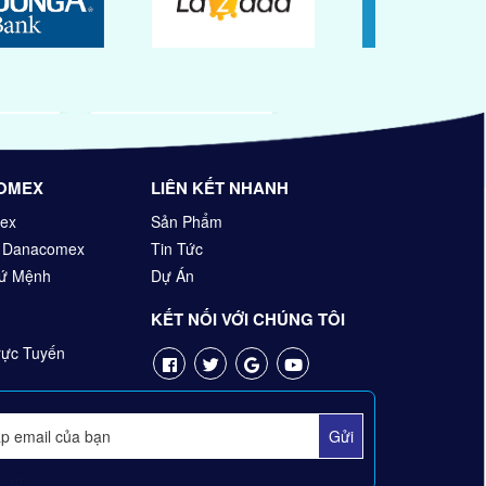
OMEX
LIÊN KẾT NHANH
ex
Sản Phẩm
n Danacomex
Tin Tức
Sứ Mệnh
Dự Án
KẾT NỐI VỚI CHÚNG TÔI
ực Tuyến