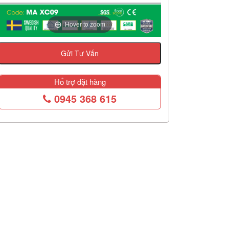
Hover to zoom
Gửi Tư Vấn
Hổ trợ đặt hàng
0945 368 615