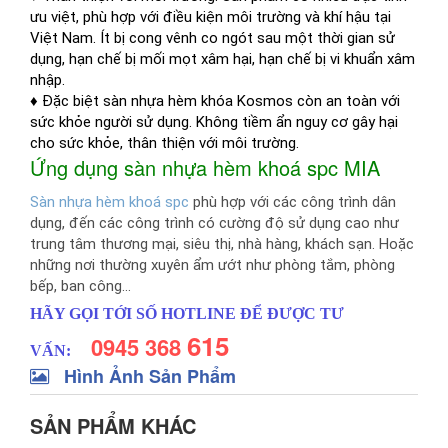
ưu việt, phù hợp với điều kiện môi trường và khí hậu tại
Việt Nam. Ít bị cong vênh co ngót sau một thời gian sử
dụng, hạn chế bị mối mọt xâm hại, hạn chế bị vi khuẩn xâm
nhập.
♦ Đặc biệt sàn nhựa hèm khóa Kosmos còn an toàn với
sức khỏe người sử dụng. Không tiềm ẩn nguy cơ gây hại
cho sức khỏe, thân thiện với môi trường.
Ứng dụng sàn nhựa hèm khoá spc MIA
Sàn nhựa hèm khoá spc
phù hợp với các công trình dân
dụng, đến các công trình có cường độ sử dụng cao như
trung tâm thương mại, siêu thị, nhà hàng, khách sạn. Hoặc
những nơi thường xuyên ẩm ướt như phòng tắm, phòng
bếp, ban công…
HÃY GỌI TỚI SỐ HOTLINE ĐỂ ĐƯỢC TƯ
615
0945 368
VẤN:
Hình Ảnh Sản Phẩm
SẢN PHẨM KHÁC