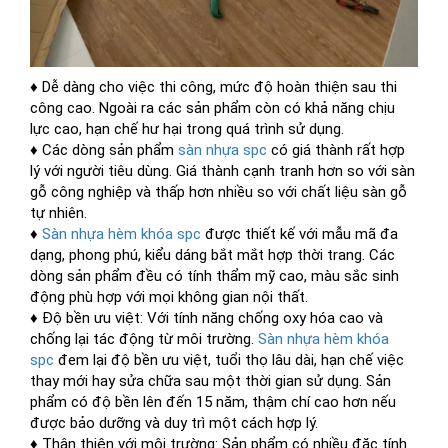
♦ Dễ dàng cho việc thi công, mức độ hoàn thiện sau thi
công cao. Ngoài ra các sản phẩm còn có khả năng chịu
lực cao, hạn chế hư hại trong quá trình sử dụng.
♦ Các dòng sản phẩm
sàn nhựa spc
có giá thành rất hợp
lý với người tiêu dùng. Giá thành cạnh tranh hơn so với sàn
gỗ công nghiệp và thấp hơn nhiều so với chất liệu sàn gỗ
tự nhiên.
♦
Sàn nhựa hèm khóa spc
được thiết kế với mẫu mã đa
dạng, phong phú, kiểu dáng bắt mắt hợp thời trang. Các
dòng sản phẩm đều có tính thẩm mỹ cao, màu sắc sinh
động phù hợp với mọi không gian nội thất.
♦ Độ bền ưu việt: Với tính năng chống oxy hóa cao và
chống lại tác động từ môi trường.
Sàn nhựa hèm khóa
spc
đem lại độ bền ưu việt, tuổi thọ lâu dài, hạn chế việc
thay mới hay sửa chữa sau một thời gian sử dụng. Sản
phẩm có độ bền lên đến 15 năm, thậm chí cao hơn nếu
được bảo dưỡng và duy trì một cách hợp lý.
♦ Thân thiện với môi trường: Sản phẩm có nhiều đặc tính