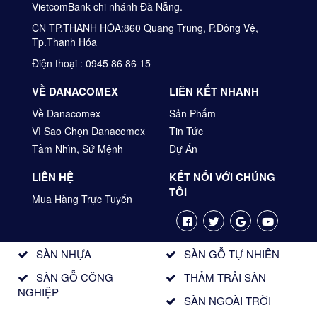
VietcomBank chi nhánh Đà Nẵng.
CN TP.THANH HÓA:860 Quang Trung, P.Đông Vệ,
Tp.Thanh Hóa
Điện thoại : 0945 86 86 15
VỀ DANACOMEX
LIÊN KẾT NHANH
Về Danacomex
Sản Phẩm
Vì Sao Chọn Danacomex
Tin Tức
Tầm Nhìn, Sứ Mệnh
Dự Án
LIÊN HỆ
KẾT NỐI VỚI CHÚNG
TÔI
Mua Hàng Trực Tuyến
SÀN NHỰA
SÀN GỖ TỰ NHIÊN
SÀN GỖ CÔNG
THẢM TRẢI SÀN
NGHIỆP
SÀN NGOÀI TRỜI