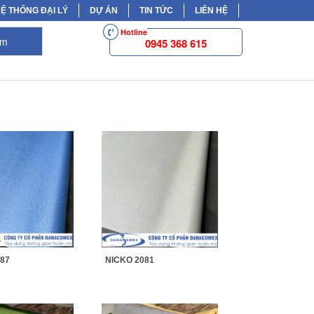
Ệ THỐNG ĐẠI LÝ
DỰ ÁN
TIN TỨC
LIÊN HỆ
Hotline
ếm
0945 368 615
87
NICKO 2081