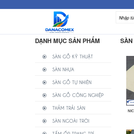
DẠNH MỤC SẢN PHẨM
SÀN
SÀN GỖ KỸ THUẬT
SÀN NHỰA
SÀN GỖ TỰ NHIÊN
SÀN GỖ CÔNG NGHIỆP
THẢM TRẢI SÀN
NIC
SÀN NGOÀI TRỜI
TẤM ỐP TRANG TRÍ