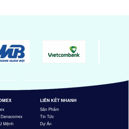
OMEX
LIÊN KẾT NHANH
ex
Sản Phẩm
n Danacomex
Tin Tức
Sứ Mệnh
Dự Án