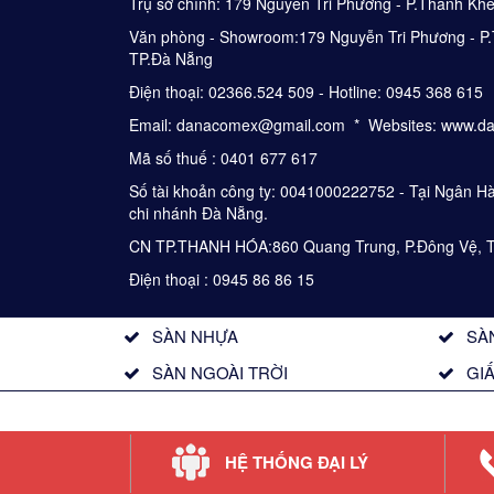
Trụ sở chính: 179 Nguyễn Tri Phương - P.Thanh Kh
Văn phòng - Showroom:179 Nguyễn Tri Phương - P.
TP.Đà Nẵng
Điện thoại: 02366.524 509 - Hotline: 0945 368 615
Email: danacomex@gmail.com * Websites: www.d
Mã số thuế : 0401 677 617
Số tài khoản công ty: 0041000222752 - Tại Ngân 
chi nhánh Đà Nẵng.
CN TP.THANH HÓA:860 Quang Trung, P.Đông Vệ, 
Điện thoại : 0945 86 86 15
SÀN NHỰA
SÀ
SÀN NGOÀI TRỜI
GI
HỆ THỐNG ĐẠI LÝ