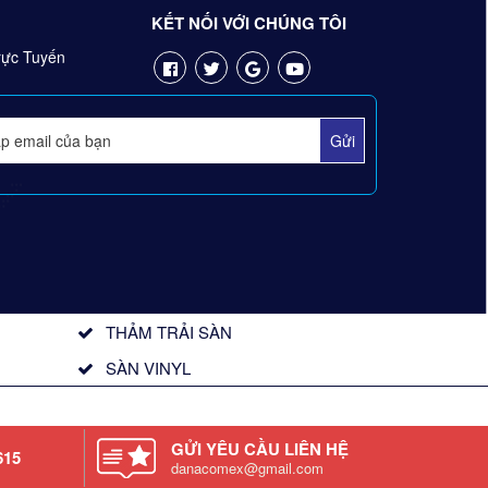
KẾT NỐI VỚI CHÚNG TÔI
ực Tuyến
THẢM TRẢI SÀN
SÀN VINYL
GỬI YÊU CẦU LIÊN HỆ
615
danacomex@gmail.com