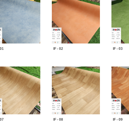
 01
IF - 02
IF - 03
 07
IF - 08
IF - 09