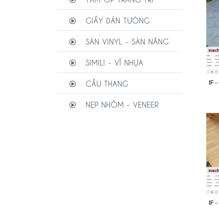
GIẤY DÁN TƯỜNG
SÀN VINYL - SÀN NÂNG
SIMILI - VĨ NHỰA
CẦU THANG
IF -
NẸP NHÔM - VENEER
IF -