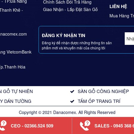
ê - TP.Đà Nẵng
Chính Sách Đổi Trả Hàng
LIÊN HỆ
Giao Nhận - Lắp Đặt Sàn Gỗ
Thanh Khê -
Mua Hàng Tr
anacomex.com
ĐĂNG KÝ NHẬN TIN
Đăng ký để nhận được những thông tin sản
phẩm mới và khuyến mãi của chúng tôi
Hàng VietcomBank
Tp.Thanh Hóa
N GỖ TỰ NHIÊN
SÀN GỖ CÔNG NGHIỆP
ẤY DÁN TƯỜNG
TẤM ỐP TRANG TRÍ
Copyright © 2021 Danacomex. All Rights Reserved
CEO - 02366.524 509
SALES - 0945 368 