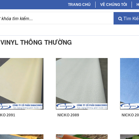
TRANG CHỦ
VỀ CHÚNG TÔI
H
Tìm Ki
 VINYL THÔNG THƯỜNG
KO 2091
NICKO 2089
NICKO 20