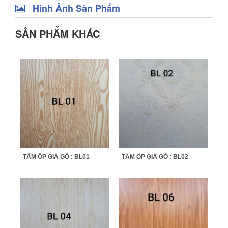
Hình Ảnh Sản Phẩm
SẢN PHẨM KHÁC
TẤM ỐP GIẢ GỖ : BL01
TẤM ỐP GIẢ GỖ : BL02