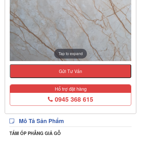
Tap to expand
Gửi Tư Vấn
Hổ trợ đặt hàng
0945 368 615
Mô Tả Sản Phẩm
TẤM ỐP PHẲNG GIẢ GỖ