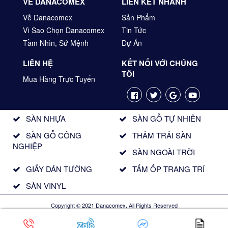
VỀ DANACOMEX
LIÊN KẾT NHANH
Về Danacomex
Sản Phẩm
Vì Sao Chọn Danacomex
Tin Tức
Tầm Nhìn, Sứ Mệnh
Dự Án
LIÊN HỆ
KẾT NỐI VỚI CHÚNG
TÔI
Mua Hàng Trực Tuyến
SÀN NHỰA
SÀN GỖ TỰ NHIÊN
SÀN GỖ CÔNG
THẢM TRẢI SÀN
NGHIỆP
SÀN NGOÀI TRỜI
GIẤY DÁN TƯỜNG
TẤM ỐP TRANG TRÍ
SÀN VINYL
Copyright © 2021 Danacomex. All Rights Reserved