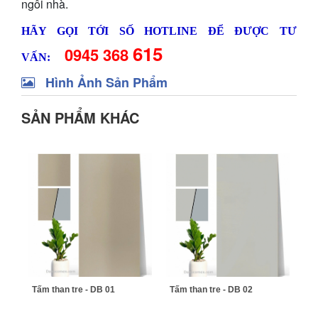
ngôi nhà.
HÃY GỌI TỚI SỐ HOTLINE ĐỂ ĐƯỢC TƯ
615
0945 368
VẤN:
Hình Ảnh Sản Phẩm
SẢN PHẨM KHÁC
Tấm than tre - DB 01
Tấm than tre - DB 02