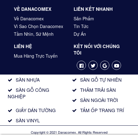
VỀ DANACOMEX
LIÊN KẾT NHANH
Về Danacomex
Sản Phẩm
Vì Sao Chọn Danacomex
Tin Tức
Tầm Nhìn, Sứ Mệnh
Dự Án
LIÊN HỆ
KẾT NỐI VỚI CHÚNG
TÔI
Mua Hàng Trực Tuyến
SÀN NHỰA
SÀN GỖ TỰ NHIÊN
SÀN GỖ CÔNG
THẢM TRẢI SÀN
NGHIỆP
SÀN NGOÀI TRỜI
GIẤY DÁN TƯỜNG
TẤM ỐP TRANG TRÍ
SÀN VINYL
Copyright © 2021 Danacomex. All Rights Reserved