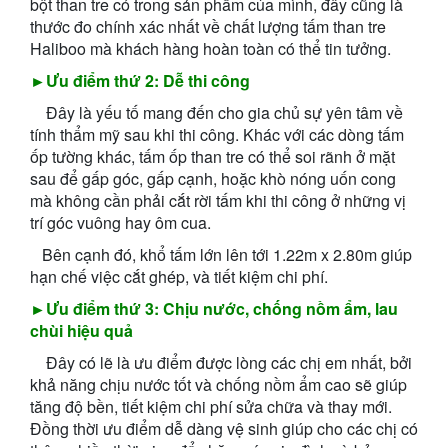
bột than tre có trong sản phẩm của mình, đây cũng là
thước đo chính xác nhất về chất lượng tấm than tre
Haliboo mà khách hàng hoàn toàn có thể tin tưởng.
►Ưu điểm thứ 2: Dễ thi công
Đây là yếu tố mang đến cho gia chủ sự yên tâm về
tính thẩm mỹ sau khi thi công. Khác với các dòng tấm
ốp tường khác, tấm ốp than tre có thể soi rãnh ở mặt
sau để gấp góc, gấp cạnh, hoặc khò nóng uốn cong
mà không cần phải cắt rời tấm khi thi công ở những vị
trí góc vuông hay ôm cua.
Bên cạnh đó, khổ tấm lớn lên tới 1.22m x 2.80m giúp
hạn chế việc cắt ghép, và tiết kiệm chi phí.
►Ưu điểm thứ 3: Chịu nước, chống nồm ẩm, lau
chùi hiệu quả
Đây có lẽ là ưu điểm được lòng các chị em nhất, bởi
khả năng chịu nước tốt và chống nồm ẩm cao sẽ giúp
tăng độ bền, tiết kiệm chi phí sửa chữa và thay mới.
Đồng thời ưu điểm dễ dàng vệ sinh giúp cho các chị có