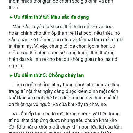
thêm nhiều thời gian để chăm sóc gia đình và bản
thân.
►Ưu điểm thứ tư: Màu sắc đa dạng
Màu sắc là yếu tố không thể thiếu để tạo vẻ đẹp
hoàn chỉnh cho tấm ốp than tre Haliboo, nếu thiếu nó
sản phẩm sẽ trở nên đơn điệu và tẻ nhạt làm mất đi giá
trị thẩm mỹ. Vì vậy, chúng tôi đã chọn lọc ra hơn 30
mẫu màu thể hiện được sự sang trọng, thời thượng
hiện đại và tinh tế cho bất cứ không gian nào mà nó
ngự trị.
►Ưu điểm thứ 5: Chống cháy lan
Tiêu chuẩn chống cháy bùng dành cho các vật liệu
trang trí nội thất ngày càng được kiểm định một cách
khắt khe và chặt chẽ hơn để đảm bảo và hạn chế tối
đa thiệt hại về người và của khi xảy ra cháy nổ.
Và tấm ốp than tre là một trong những vật liệu trang
trí nội thất đáp ứng được những tiêu chuẩn khắt khe
đó. Khả năng không bắt cháy khi ngọn lửa tắt của tấm