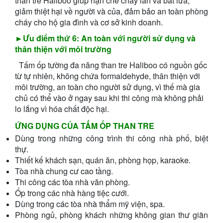
than tre Haliboo giúp hạn chế cháy lan và bắt lửa,
giảm thiệt hại về người và của, đảm bảo an toàn phòng
cháy cho hộ gia đình và cơ sở kinh doanh.
►Ưu điểm thứ 6: An toàn với người sử dụng và
thân thiện với môi trường
Tấm ốp tường đa năng than tre Haliboo có nguồn gốc
từ tự nhiên, không chứa formaldehyde, thân thiện với
môi trường, an toàn cho người sử dụng, vì thế mà gia
chủ có thể vào ở ngay sau khi thi công mà không phải
lo lắng vì hóa chất độc hại.
ỨNG DỤNG CỦA TẤM ỐP THAN TRE
Dùng trong những công trình thi công nhà phố, biệt
thự.
Thiết kế khách sạn, quán ăn, phòng họp, karaoke.
Tòa nhà chung cư cao tầng.
Thi công các tòa nhà văn phòng.
Ốp trong các nhà hàng tiệc cưới.
Dùng trong các tòa nhà thẩm mỹ viện, spa.
Phòng ngủ, phòng khách những không gian thư giãn