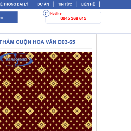
Ệ THỐNG ĐẠI LÝ
DỰ ÁN
TIN TỨC
LIÊN HỆ
Hotline
ếm
0945 368 615
THẢM CUỘN HOA VĂN D03-65