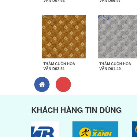
VĂN D07-53
VĂN D06-57
THẢM CUỘN HOA
THẢM CUỘN HOA
VĂN D02-51
VĂN D01-49
KHÁCH HÀNG TIN DÙNG