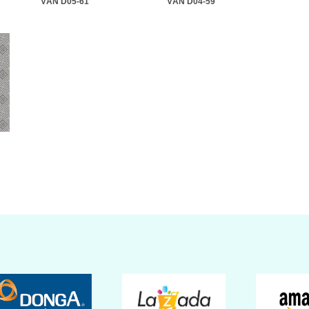
VĂN D05-61
VĂN D04-59