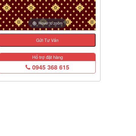
Hover to zoom
Gửi Tư Vấn
Hổ trợ đặt hàng
0945 368 615