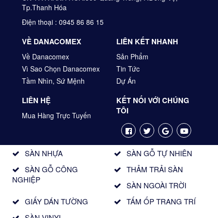
Tp.Thanh Hóa
Điện thoại : 0945 86 86 15
VỀ DANACOMEX
LIÊN KẾT NHANH
Về Danacomex
Sản Phẩm
Vì Sao Chọn Danacomex
Tin Tức
Tầm Nhìn, Sứ Mệnh
Dự Án
LIÊN HỆ
KẾT NỐI VỚI CHÚNG
TÔI
Mua Hàng Trực Tuyến
SÀN NHỰA
SÀN GỖ TỰ NHIÊN
SÀN GỖ CÔNG
THẢM TRẢI SÀN
NGHIỆP
SÀN NGOÀI TRỜI
GIẤY DÁN TƯỜNG
TẤM ỐP TRANG TRÍ
SÀN VINYL