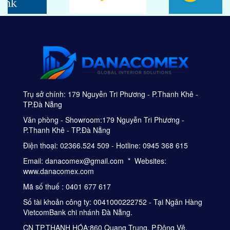
Trụ sở chính: 179 Nguyễn Tri Phương - P.Thanh Khê -
TP.Đà Nẵng
Văn phòng - Showroom:179 Nguyễn Tri Phương -
P.Thanh Khê - TP.Đà Nẵng
Điện thoại: 02366.524 509 - Hotline: 0945 368 615
Email: danacomex@gmail.com * Websites:
www.danacomex.com
Mã số thuế : 0401 677 617
Số tài khoản công ty: 0041000222752 - Tại Ngân Hàng
VietcomBank chi nhánh Đà Nẵng.
CN TP.THANH HÓA:860 Quang Trung, P.Đông Vệ,