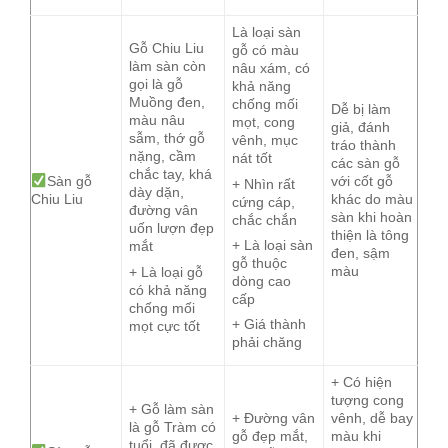
Là loại sàn
Gỗ Chiu Liu
gỗ có màu
làm sàn còn
nâu xám, có
gọi là gỗ
khả năng
Muồng đen,
chống mối
Dễ bị làm
màu nâu
mọt, cong
giả, đánh
sẫm, thớ gỗ
vênh, mục
tráo thành
nặng, cầm
nát tốt
các sàn gỗ
chắc tay, khá
Sàn gỗ
với cốt gỗ
+ Nhìn rất
dày dặn,
Chiu Liu
khác do màu
cứng cáp,
đường vân
sàn khi hoàn
chắc chắn
uốn lượn đẹp
thiện là tông
+ Là loại sàn
mắt
đen, sậm
gỗ thuộc
màu
+ Là loại gỗ
dòng cao
có khả năng
cấp
chống mối
+ Giá thành
mọt cực tốt
phải chăng
+ Có hiện
tượng cong
+ Gỗ làm sàn
+ Đường vân
vênh, dễ bay
là gỗ Tràm có
gỗ đẹp mắt,
màu khi
tuổi, đã được