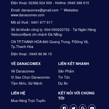
Điện thoại: 02366.524 509 - Hotline: 0945 368 615
Email: danacomex@gmail.com * Websites:
www.danacomex.com
Mã số thuế : 0401 677 617
Số tài khoản công ty: 0041000222752 - Tại Ngân Hàng
VietcomBank chi nhánh Đà Nẵng.
CN TP.THANH HÓA:860 Quang Trung, P.Đông Vệ,
Tp.Thanh Hóa
Điện thoại : 0945 86 86 15
VỀ DANACOMEX
LIÊN KẾT NHANH
Về Danacomex
Sản Phẩm
Vì Sao Chọn Danacomex
Tin Tức
Tầm Nhìn, Sứ Mệnh
Dự Án
LIÊN HỆ
KẾT NỐI VỚI CHÚNG
TÔI
Mua Hàng Trực Tuyến