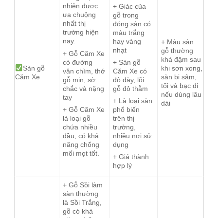
nhiên được
+ Giác của
ưa chuộng
gỗ trong
nhất thị
đóng sàn có
trường hiện
màu trắng
nay.
hay vàng
+ Màu sàn
nhạt
gỗ thường
+ Gỗ Căm Xe
khá đậm sau
có đường
+ Sàn gỗ
Sàn gỗ
khi sơn xong,
vân chìm, thớ
Căm Xe có
Căm Xe
sàn bị sậm,
gỗ mịn, sờ
độ dày, lõi
tối và bạc đi
chắc và nặng
gỗ đỏ thẫm
nếu dùng lâu
tay
+ Là loại sàn
dài
+ Gỗ Căm Xe
phổ biến
là loại gỗ
trên thị
chứa nhiều
trường,
dầu, có khả
nhiều nơi sử
năng chống
dụng
mối mọt tốt.
+ Giá thành
hợp lý
+ Gỗ Sồi làm
sàn thường
là Sồi Trắng,
gỗ có khả