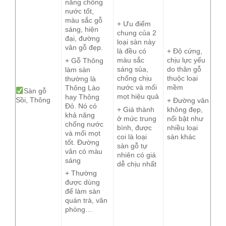
năng chống
nước tốt,
màu sắc gỗ
+ Ưu điểm
sáng, hiện
chung của 2
đại, đường
loại sàn này
vân gỗ đẹp.
là đều có
+ Độ cứng,
màu sắc
chịu lực yếu
+ Gỗ Thông
sáng sủa,
do thân gỗ
làm sàn
chống chịu
thuộc loại
thường là
nước và mối
mềm
Thông Lào
Sàn gỗ
mọt hiệu quả
hay Thông
Sồi, Thông
+ Đường vân
Đỏ. Nó có
+ Giá thành
không đẹp,
khả năng
ở mức trung
nổi bật như
chống nước
bình, được
nhiều loại
và mối mọt
coi là loại
sàn khác
tốt. Đường
sàn gỗ tự
vân có màu
nhiên có giá
sáng
dễ chịu nhất
+ Thường
được dùng
để làm sàn
quán trà, văn
phòng…