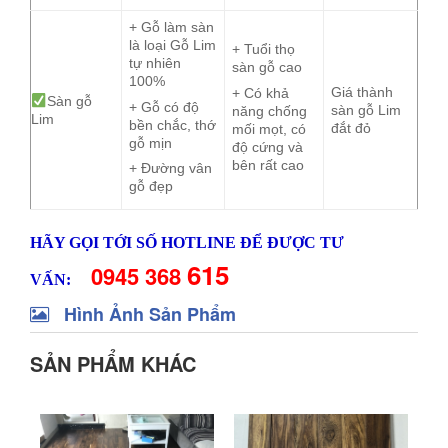
+ Gỗ làm sàn
là loại Gỗ Lim
+ Tuổi thọ
tự nhiên
sàn gỗ cao
100%
Giá thành
+ Có khả
Sàn gỗ
+ Gỗ có độ
sàn gỗ Lim
năng chống
Lim
bền chắc, thớ
đắt đỏ
mối mọt, có
gỗ mịn
độ cứng và
bên rất cao
+ Đường vân
gỗ đẹp
HÃY GỌI TỚI SỐ HOTLINE ĐỂ ĐƯỢC TƯ
615
0945 368
VẤN:
Hình Ảnh Sản Phẩm
SẢN PHẨM KHÁC