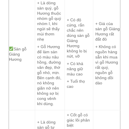
+ Là dòng
sàn quý, gỗ
Hương thuộc
nhóm gỗ quý
+ Có độ
nhóm I, khi
+ Giá của
cứng, rắn
ngửi sẽ thấy
sàn gỗ Giáng
chắc nên
mùi thơm
Hương rất
dùng sàn gỗ
nhẹ
đắt đỏ
Giáng
Hương
+ Gỗ Hương
+ Không có
Sàn gỗ
không lo bị
để làm sàn
nguồn hàng
Giáng
nứt, vỡ
có màu nâu
sẵn khi mua
Hương
hồng, đường
vì gỗ Hương
+ Có khả
vân đẹp, thớ
rất quý,
năng giữ
gỗ nhỏ, mịn.
nguồn gỗ
màu cao
Bên cạnh đó,
không dồi
+ Tuổi thọ
nó không
dào
cao
giãn nở nên
không sợ bị
cong vênh
khi dùng.
+ Cốt gỗ có
giác lõi phân
+ Là dòng
biệt
sàn gỗ tự