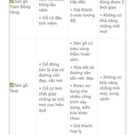
Sàn gỗ
hấp dẫn
dùng được 1
trồng lâu
Tràm Bông
thời gian
+ Giá thành
năm
Vàng
ở mức tương
+ Không có
+ Gỗ có đặc
đối
khả năng
tính mềm
chống mối
mọt
+ Sàn gỗ có
màu vàng
thẫm hoặc
xám.
+ Gỗ đóng
+ Họa tiết và
sàn là loại có
đường vân
đường vân
+ Không có
sắc nét, đẹp
đẹp, sắc nét
khả năng
Sàn gỗ
+ Được sử
chống mối
+ Gỗ có tinh
Teak
dụng cho
mọt, cong
chất giúp
nhiều công
vênh
chống lại mối
trình xây
mọt cực hiệu
dựng, kiến
quả
trúc khác
nhau
+ Giá thành
hợp lý