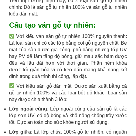
Trên thị trường hiện nay, có 2 loại sàn gỗ tự nhiên
chính: Đó là sàn gỗ tự nhiên 100% và sàn gỗ tự nhiên
kiểu dán mặt.
Cấu tạo ván gỗ tự nhiên:
Với kiểu ván sàn gỗ tự nhiên 100% nguyên thanh:
Là loại sàn chỉ có các lớp bằng cốt gỗ nguyên chất. Bề
mặt của sàn được gia công, phủ bằng những lớp UV
hay PV để làm tăng độ bóng, giữ màu sắc bám được
đều và lâu dài hơn với thời gian. Phần hèm khóa
được tối giản hóa vì có keo dán mang khả năng kết
dính trong quá trình thi công, lắp đặt.
Với kiểu sàn gỗ dán mặt: Được sản xuất bằng cả
gỗ tự nhiên 100% và các loại bột gỗ khác. Loại sàn
này được chia thành 3 lớp:
Lớp ngoài cùng:
Lớp ngoài cùng của sàn gỗ là các
lớp sơn UV, có độ bóng và khả năng chống trầy xước
tốt. Cực an toàn cho sức khỏe người sử dụng.
Lớp giữa
: Là lớp chứa 100% gỗ tự nhiên, có nguồn