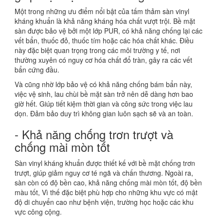
Một trong những ưu điểm nổi bật của tấm thảm sàn vinyl
kháng khuẩn là khả năng kháng hóa chất vượt trội. Bề mặt
sàn được bảo vệ bởi một lớp PUR, có khả năng chống lại các
vết bẩn, thuốc đỏ, thuốc tím hoặc các hóa chất khác. Điều
này đặc biệt quan trọng trong các môi trường y tế, nơi
thường xuyên có nguy cơ hóa chất đổ tràn, gây ra các vết
bẩn cứng đầu.
Và cũng nhờ lớp bảo vệ có khả năng chống bám bẩn này,
việc vệ sinh, lau chùi bề mặt sàn trở nên dễ dàng hơn bao
giờ hết. Giúp tiết kiệm thời gian và công sức trong việc lau
dọn. Đảm bảo duy trì không gian luôn sạch sẽ và an toàn.
- Khả năng chống trơn trượt và
chống mài mòn tốt
Sàn vinyl kháng khuẩn được thiết kế với bề mặt chống trơn
trượt, giúp giảm nguy cơ té ngã và chấn thương. Ngoài ra,
sàn còn có độ bền cao, khả năng chống mài mòn tốt, độ bền
màu tốt, Vì thế đặc biệt phù hợp cho những khu vực có mật
độ di chuyển cao như bệnh viện, trường học hoặc các khu
vực công cộng.