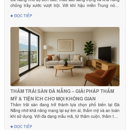
chống trầy xước vượt trội. Với khí hậu miền Trung nóng
ẩm, lựa chọn sàn gỗ công nghiệp chất lượng giúp không
ĐỌC TIẾP
gian bền đẹp và hạn chế cong vênh hiệu quả. Tại Đà
Nẵng, Danacomex tự hào là đơn vị cung cấp – thi công sàn
gỗ công nghiệp uy tín, được nhiều khách hàng gia đình,
khách sạn, showroom và văn phòng tin dùng.
THẢM TRẢI SÀN ĐÀ NẴNG – GIẢI PHÁP THẨM
MỸ & TIỆN ÍCH CHO MỌI KHÔNG GIAN
Thảm trải sàn đang trở thành lựa chọn phổ biến tại Đà
Nẵng nhờ khả năng mang lại sự êm ái, thẩm mỹ và an toàn
khi sử dụng. Với đa dạng mẫu mã, từ thảm cuộn, thảm tấm
đến thảm văn phòng, khách sạn, sản phẩm phù hợp cho
ĐỌC TIẾP
mọi nhu cầu decor và thi công dự án.