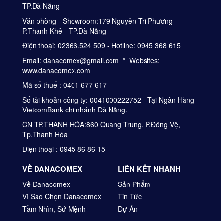
TP.Đà Nẵng
Văn phòng - Showroom:179 Nguyễn Tri Phương -
P.Thanh Khê - TP.Đà Nẵng
Điện thoại: 02366.524 509 - Hotline: 0945 368 615
Email: danacomex@gmail.com * Websites:
www.danacomex.com
Mã số thuế : 0401 677 617
Số tài khoản công ty: 0041000222752 - Tại Ngân Hàng
VietcomBank chi nhánh Đà Nẵng.
CN TP.THANH HÓA:860 Quang Trung, P.Đông Vệ,
Tp.Thanh Hóa
Điện thoại : 0945 86 86 15
VỀ DANACOMEX
LIÊN KẾT NHANH
Về Danacomex
Sản Phẩm
Vì Sao Chọn Danacomex
Tin Tức
Tầm Nhìn, Sứ Mệnh
Dự Án