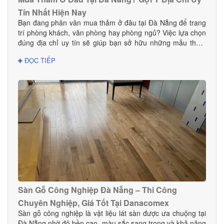
Tín Nhất Hiện Nay
Bạn đang phân vân mua thảm ở đâu tại Đà Nẵng để trang
trí phòng khách, văn phòng hay phòng ngủ? Việc lựa chọn
đúng địa chỉ uy tín sẽ giúp bạn sở hữu những mẫu thảm
đẹp, bền, an toàn và phù hợp với phong cách nội thất.
ĐỌC TIẾP
Trong bài viết này, DANACOMEX giới thiệu đến bạn nơi
mua thảm đáng tin cậy với nhiều mẫu mã và giá tốt ngay
tại Đà Nẵng.
Sàn Gỗ Công Nghiệp Đà Nẵng – Thi Công
Chuyên Nghiệp, Giá Tốt Tại Danacomex
Sàn gỗ công nghiệp là vật liệu lát sàn được ưa chuộng tại
Đà Nẵng nhờ độ bền cao, màu sắc sang trọng và khả năng