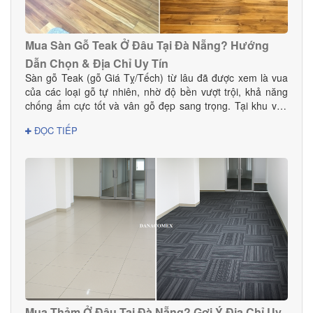
Mua Sàn Gỗ Teak Ở Đâu Tại Đà Nẵng? Hướng
Dẫn Chọn & Địa Chỉ Uy Tín
Sàn gỗ Teak (gỗ Giá Tỵ/Tếch) từ lâu đã được xem là vua
của các loại gỗ tự nhiên, nhờ độ bền vượt trội, khả năng
chống ẩm cực tốt và vân gỗ đẹp sang trọng. Tại khu vực
Đà Nẵng — nơi có khí hậu nhiệt đới ẩm, thay đổi theo mùa
ĐỌC TIẾP
— sàn gỗ Teak là lựa chọn hoàn hảo cho cả nhà ở, biệt
thự, chung cư và các công trình cao cấp. Vậy mua sàn gỗ
Teak ở đâu tại Đà Nẵng để đảm bảo chất lượng thật, giá tốt
và dịch vụ thi công chuyên nghiệp? Hãy cùng Danacomex
tìm câu trả lời.
Mua Thảm Ở Đâu Tại Đà Nẵng? Gợi Ý Địa Chỉ Uy