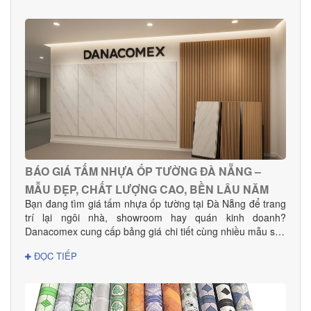
BÁO GIÁ TẤM NHỰA ỐP TƯỜNG ĐÀ NẴNG –
MẪU ĐẸP, CHẤT LƯỢNG CAO, BỀN LÂU NĂM
Bạn đang tìm giá tấm nhựa ốp tường tại Đà Nẵng để trang
trí lại ngôi nhà, showroom hay quán kinh doanh?
Danacomex cung cấp bảng giá chi tiết cùng nhiều mẫu sản
phẩm đẹp – hiện đại – phù hợp mọi không gian.
ĐỌC TIẾP