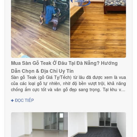
Mua Sàn Gỗ Teak Ở Đâu Tại Đà Nẵng? Hướng
Dẫn Chọn & Địa Chỉ Uy Tín
Sàn gỗ Teak (gỗ Giá Tỵ/Tếch) từ lâu đã được xem là vua
của các loại gỗ tự nhiên, nhờ độ bền vượt trội, khả năng
chống ẩm cực tốt và vân gỗ đẹp sang trọng. Tại khu vực
Đà Nẵng — nơi có khí hậu nhiệt đới ẩm, thay đổi theo mùa
ĐỌC TIẾP
— sàn gỗ Teak là lựa chọn hoàn hảo cho cả nhà ở, biệt
thự, chung cư và các công trình cao cấp. Vậy mua sàn gỗ
Teak ở đâu tại Đà Nẵng để đảm bảo chất lượng thật, giá tốt
và dịch vụ thi công chuyên nghiệp? Hãy cùng Danacomex
tìm câu trả lời.