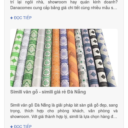
trí lại ngôi nhà, showroom hay quán kinh doanh?
Danacomex cung cấp bảng giá chi tiết cùng nhiều mẫu sản
phẩm đẹp – hiện đại – phù hợp mọi không gian.
ĐỌC TIẾP
Simili vân gỗ - simili giá rẻ Đà Nẵng
Simili vân gỗ Đà Nẵng là giải pháp lát sàn giả gỗ đẹp, sang
trọng, thích hợp cho phòng khách, văn phòng và
showroom. Với giá thành hợp lý, simili là lựa chọn hàng đầu
cho gia đình và doanh nghiệp.
ĐỌC TIẾP