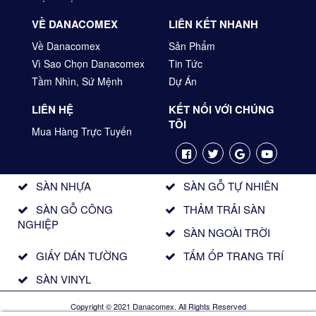
VỀ DANACOMEX
LIÊN KẾT NHANH
Về Danacomex
Sản Phẩm
Vì Sao Chọn Danacomex
Tin Tức
Tầm Nhìn, Sứ Mệnh
Dự Án
LIÊN HỆ
KẾT NỐI VỚI CHÚNG
TÔI
Mua Hàng Trực Tuyến
SÀN NHỰA
SÀN GỖ TỰ NHIÊN
SÀN GỖ CÔNG
THẢM TRẢI SÀN
NGHIỆP
SÀN NGOÀI TRỜI
GIẤY DÁN TƯỜNG
TẤM ỐP TRANG TRÍ
SÀN VINYL
Copyright © 2021 Danacomex. All Rights Reserved