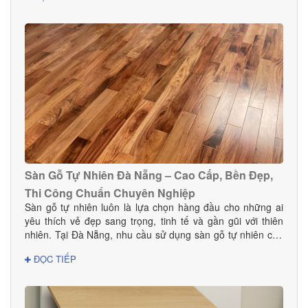
Sàn Gỗ Tự Nhiên Đà Nẵng – Cao Cấp, Bền Đẹp,
Thi Công Chuẩn Chuyên Nghiệp
Sàn gỗ tự nhiên luôn là lựa chọn hàng đầu cho những ai
yêu thích vẻ đẹp sang trọng, tinh tế và gần gũi với thiên
nhiên. Tại Đà Nẵng, nhu cầu sử dụng sàn gỗ tự nhiên cho
nhà ở, biệt thự, khách sạn và showroom ngày càng tăng
ĐỌC TIẾP
mạnh nhờ ưu điểm vượt trội về độ bền và tính thẩm mỹ.
Nếu bạn đang tìm đơn vị cung cấp – thi công sàn gỗ uy tín
tại Đà Nẵng, Danacomex là lựa chọn hoàn hảo.1. Vì sao
nên chọn sàn gỗ tự nhiên cho không gian sống tại Đà