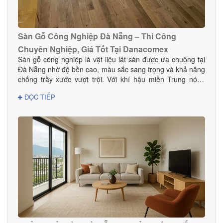
Sàn Gỗ Công Nghiệp Đà Nẵng – Thi Công
Chuyên Nghiệp, Giá Tốt Tại Danacomex
Sàn gỗ công nghiệp là vật liệu lát sàn được ưa chuộng tại
Đà Nẵng nhờ độ bền cao, màu sắc sang trọng và khả năng
chống trầy xước vượt trội. Với khí hậu miền Trung nóng
ẩm, lựa chọn sàn gỗ công nghiệp chất lượng giúp không
ĐỌC TIẾP
gian bền đẹp và hạn chế cong vênh hiệu quả. Tại Đà
Nẵng, Danacomex tự hào là đơn vị cung cấp – thi công sàn
gỗ công nghiệp uy tín, được nhiều khách hàng gia đình,
khách sạn, showroom và văn phòng tin dùng.