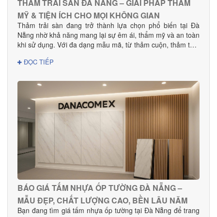
THẢM TRẢI SÀN ĐÀ NẴNG – GIẢI PHÁP THẨM
MỸ & TIỆN ÍCH CHO MỌI KHÔNG GIAN
Thảm trải sàn đang trở thành lựa chọn phổ biến tại Đà
Nẵng nhờ khả năng mang lại sự êm ái, thẩm mỹ và an toàn
khi sử dụng. Với đa dạng mẫu mã, từ thảm cuộn, thảm tấm
đến thảm văn phòng, khách sạn, sản phẩm phù hợp cho
ĐỌC TIẾP
mọi nhu cầu decor và thi công dự án.
BÁO GIÁ TẤM NHỰA ỐP TƯỜNG ĐÀ NẴNG –
MẪU ĐẸP, CHẤT LƯỢNG CAO, BỀN LÂU NĂM
Bạn đang tìm giá tấm nhựa ốp tường tại Đà Nẵng để trang