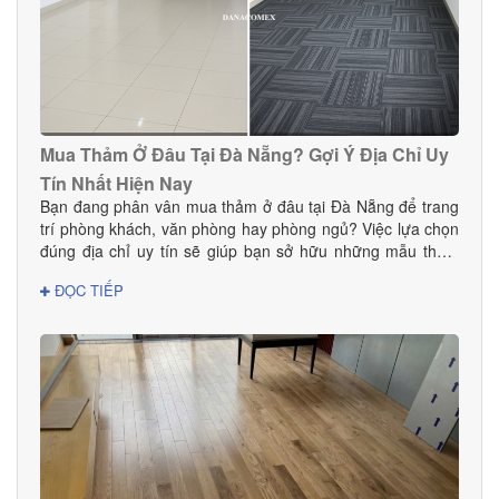
Mua Thảm Ở Đâu Tại Đà Nẵng? Gợi Ý Địa Chỉ Uy
Tín Nhất Hiện Nay
Bạn đang phân vân mua thảm ở đâu tại Đà Nẵng để trang
trí phòng khách, văn phòng hay phòng ngủ? Việc lựa chọn
đúng địa chỉ uy tín sẽ giúp bạn sở hữu những mẫu thảm
đẹp, bền, an toàn và phù hợp với phong cách nội thất.
ĐỌC TIẾP
Trong bài viết này, DANACOMEX giới thiệu đến bạn nơi
mua thảm đáng tin cậy với nhiều mẫu mã và giá tốt ngay
tại Đà Nẵng.