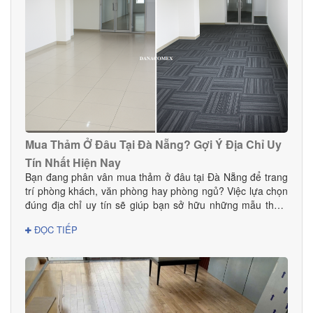
và dịch vụ thi công chuyên nghiệp? Hãy cùng Danacomex
tìm câu trả lời.
Mua Thảm Ở Đâu Tại Đà Nẵng? Gợi Ý Địa Chỉ Uy
Tín Nhất Hiện Nay
Bạn đang phân vân mua thảm ở đâu tại Đà Nẵng để trang
trí phòng khách, văn phòng hay phòng ngủ? Việc lựa chọn
đúng địa chỉ uy tín sẽ giúp bạn sở hữu những mẫu thảm
đẹp, bền, an toàn và phù hợp với phong cách nội thất.
ĐỌC TIẾP
Trong bài viết này, DANACOMEX giới thiệu đến bạn nơi
mua thảm đáng tin cậy với nhiều mẫu mã và giá tốt ngay
tại Đà Nẵng.