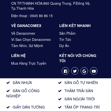
CN TP.THANH HÓA:860 Quang Trung, P.Đông Vệ,
Tp.Thanh Hóa
Điện thoại : 0945 86 86 15
VỀ DANACOMEX
LIÊN KẾT NHANH
Về Danacomex
Sản Phẩm
Vì Sao Chọn Danacomex
Tin Tức
Tầm Nhìn, Sứ Mệnh
Dự Án
LIÊN HỆ
KẾT NỐI VỚI CHÚNG
TÔI
Mua Hàng Trực Tuyến
SÀN NHỰA
SÀN GỖ TỰ NHIÊN
SÀN GỖ CÔNG
THẢM TRẢI SÀN
NGHIỆP
SÀN NGOÀI TRỜI
GIẤY DÁN TƯỜNG
TẤM ỐP TRANG TRÍ