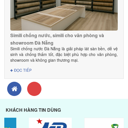
– Vật liệu nội thất Đà Nẵng Địa chỉ: 179 Nguyễn Tri
Phương, P. Thanh Khê, TP. Đà Nẵng Hotline: 0945 368 615
Web: danacomex.com
Simili chống nước, simili cho văn phòng và
showroom Đà Nẵng
Simili chống nước Đà Nẵng là giải pháp lát sàn bền, dễ vệ
sinh và chống thấm tốt, đặc biệt phù hợp cho văn phòng,
showroom và không gian thương mại.
ĐỌC TIẾP
KHÁCH HÀNG TIN DÙNG