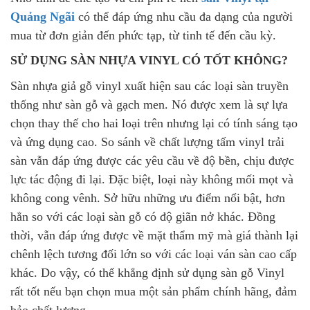
Quảng Ngãi
có thể đáp ứng nhu cầu đa dạng của người
mua từ đơn giản đến phức tạp, từ tinh tế đến cầu kỳ.
SỬ DỤNG SÀN NHỰA VINYL CÓ TỐT KHÔNG?
Sàn nhựa giả gỗ vinyl xuất hiện sau các loại sàn truyền
thống như sàn gỗ và gạch men. Nó được xem là sự lựa
chọn thay thế cho hai loại trên nhưng lại có tính sáng tạo
và ứng dụng cao. So sánh về chất lượng tấm vinyl trải
sàn vẫn đáp ứng được các yêu cầu về độ bền, chịu được
lực tác động đi lại. Đặc biệt, loại này không mối mọt và
không cong vênh. Sở hữu những ưu điểm nổi bật, hơn
hẳn so với các loại sàn gỗ có độ giãn nở khác. Đồng
thời, vẫn đáp ứng được về mặt thẩm mỹ mà giá thành lại
chênh lệch tương đối lớn so với các loại ván sàn cao cấp
khác. Do vậy, có thể khẳng định sử dụng sàn gỗ Vinyl
rất tốt nếu bạn chọn mua một sản phẩm chính hãng, đảm
bảo chất lượng.