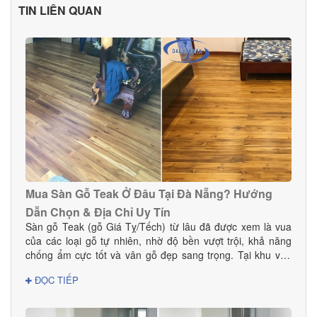
TIN LIÊN QUAN
Mua Sàn Gỗ Teak Ở Đâu Tại Đà Nẵng? Hướng
Dẫn Chọn & Địa Chỉ Uy Tín
Sàn gỗ Teak (gỗ Giá Tỵ/Tếch) từ lâu đã được xem là vua
của các loại gỗ tự nhiên, nhờ độ bền vượt trội, khả năng
chống ẩm cực tốt và vân gỗ đẹp sang trọng. Tại khu vực
Đà Nẵng — nơi có khí hậu nhiệt đới ẩm, thay đổi theo mùa
ĐỌC TIẾP
— sàn gỗ Teak là lựa chọn hoàn hảo cho cả nhà ở, biệt
thự, chung cư và các công trình cao cấp. Vậy mua sàn gỗ
Teak ở đâu tại Đà Nẵng để đảm bảo chất lượng thật, giá tốt