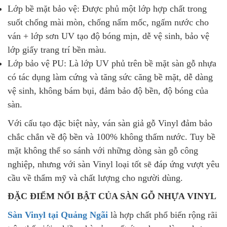
Lớp bề mặt bảo vệ: Được phủ một lớp hợp chất trong
suốt chống mài mòn, chống nấm mốc, ngấm nước cho
ván + lớp sơn UV tạo độ bóng mịn, dễ vệ sinh, bảo vệ
lớp giấy trang trí bền màu.
Lớp bảo vệ PU: Là lớp UV phủ trên bề mặt sàn gỗ nhựa
có tác dụng làm cứng và tăng sức căng bề mặt, dễ dàng
vệ sinh, không bám bụi, đảm bảo độ bền, độ bóng của
sàn.
Với cấu tạo đặc biệt này, ván sàn giả gỗ Vinyl đảm bảo
chắc chắn về độ bền và 100% không thấm nước. Tuy bề
mặt không thể so sánh với những dòng sàn gỗ công
nghiệp, nhưng với sàn Vinyl loại tốt sẽ đáp ứng vượt yêu
cầu về thẩm mỹ và chất lượng cho người dùng.
ĐẶC ĐIỂM NỔI BẬT CỦA SÀN GỖ NHỰA VINYL
Sàn Vinyl tại Quảng Ngãi
là hợp chất phổ biến rộng rãi