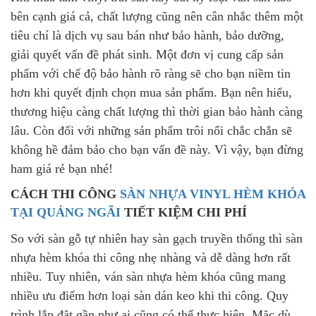
bên cạnh giá cả, chất lượng cũng nên cân nhắc thêm một
tiêu chí là dịch vụ sau bán như bảo hành, bảo dưỡng,
giải quyết vấn đề phát sinh. Một đơn vị cung cấp sản
phẩm với chế độ bảo hành rõ ràng sẽ cho bạn niềm tin
hơn khi quyết định chọn mua sản phẩm. Bạn nên hiểu,
thương hiệu càng chất lượng thì thời gian bảo hành càng
lâu. Còn đối với những sản phẩm trôi nổi chắc chắn sẽ
không hề đảm bảo cho bạn vấn đề này. Vì vậy, bạn đừng
ham giá rẻ bạn nhé!
CÁCH THI CÔNG
SÀN NHỰA VINYL HÈM KHÓA
TẠI QUẢNG NGÃI
TIẾT KIỆM CHI PHÍ
So với sàn gỗ tự nhiên hay sàn gạch truyền thống thì sàn
nhựa hèm khóa thi công nhẹ nhàng và dễ dàng hơn rất
nhiều. Tuy nhiên, ván sàn nhựa hèm khóa cũng mang
nhiều ưu điểm hơn loại sàn dán keo khi thi công. Quy
trình lắp đặt gần như ai cũng có thể thực hiện. Mặc dù