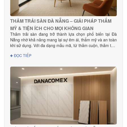
THẢM TRẢI SÀN ĐÀ NẴNG – GIẢI PHÁP THẨM
MỸ & TIỆN ÍCH CHO MỌI KHÔNG GIAN
Thảm trải sàn đang trở thành lựa chọn phổ biến tại Đà
Nẵng nhờ khả năng mang lại sự êm ái, thẩm mỹ và an toàn
khi sử dụng. Với đa dạng mẫu mã, từ thảm cuộn, thảm tấm
đến thảm văn phòng, khách sạn, sản phẩm phù hợp cho
ĐỌC TIẾP
mọi nhu cầu decor và thi công dự án.