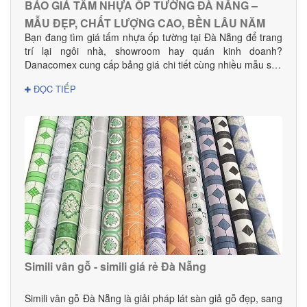
BÁO GIÁ TẤM NHỰA ỐP TƯỜNG ĐÀ NẴNG –
MẪU ĐẸP, CHẤT LƯỢNG CAO, BỀN LÂU NĂM
Bạn đang tìm giá tấm nhựa ốp tường tại Đà Nẵng để trang
trí lại ngôi nhà, showroom hay quán kinh doanh?
Danacomex cung cấp bảng giá chi tiết cùng nhiều mẫu sản
phẩm đẹp – hiện đại – phù hợp mọi không gian.
ĐỌC TIẾP
Simili vân gỗ - simili giá rẻ Đà Nẵng
Simili vân gỗ Đà Nẵng là giải pháp lát sàn giả gỗ đẹp, sang