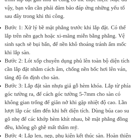
vậy, bạn vẫn cần phải đảm bảo đáp ứng những yếu tố
sau đây trong khi thi công.
Bước 1: Xử lý bề mặt phẳng trước khi lắp đặt. Có thể
lắp trên nền gạch hoặc xi-măng miễn bằng phẳng. Vệ
sinh sạch sẽ bụi bẩn, để nền khô thoáng tránh ẩm mốc
khi lắp sàn.
Bước 2: Lót xốp chuyên dụng phủ lên toàn bộ diện tích
cần lắp đặt nhằm cách âm, chống nền bốc hơi lên ván,
tăng độ ổn định cho sàn.
Bước 3: Lắp đặt sàn nhựa giả gỗ hèm khóa. Lắp từ phía
góc tường ra, để cách góc tường 5-7mm cho sàn có
không gian trống để giãn nở khi gặp nhiệt độ cao. Lần
lượt lắp các tấm đến khi hết diện tích. Dùng búa cao su
gõ nhẹ để các khớp hèm khít nhau, bề mặt phẳng đồng
đều, không gồ ghề mất thẩm mỹ.
Bước 4: Lắp len, nẹp, phụ kiện kết thúc sàn. Hoàn thiện