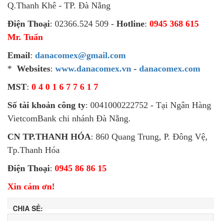
Q.Thanh Khê - TP. Đà Nẵng
Điện Thoại
: 02366.524 509 -
Hotline
:
0945 368 615
Mr. Tuấn
Email
:
danacomex@gmail.com
*
Websites
:
www.danacomex.vn
-
danacomex.com
MST
:
0 4 0 1 6 7 7 6 1 7
Số tài khoản công ty
: 0041000222752 - Tại Ngân Hàng
VietcomBank chi nhánh Đà Nẵng.
CN TP.THANH HÓA
: 860 Quang Trung, P. Đông Vệ,
Tp.Thanh Hóa
Điện Thoại
:
0945 86 86 15
Xin cảm ơn!
CHIA SẺ: