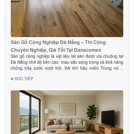
Sàn Gỗ Công Nghiệp Đà Nẵng – Thi Công
Chuyên Nghiệp, Giá Tốt Tại Danacomex
Sàn gỗ công nghiệp là vật liệu lát sàn được ưa chuộng tại
Đà Nẵng nhờ độ bền cao, màu sắc sang trọng và khả năng
chống trầy xước vượt trội. Với khí hậu miền Trung nóng
ẩm, lựa chọn sàn gỗ công nghiệp chất lượng giúp không
ĐỌC TIẾP
gian bền đẹp và hạn chế cong vênh hiệu quả. Tại Đà
Nẵng, Danacomex tự hào là đơn vị cung cấp – thi công sàn
gỗ công nghiệp uy tín, được nhiều khách hàng gia đình,
khách sạn, showroom và văn phòng tin dùng.