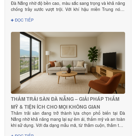
Đà Nẵng nhờ độ bền cao, màu sắc sang trọng và khả năng
chống trầy xước vượt trội. Với khí hậu miền Trung nóng
ẩm, lựa chọn sàn gỗ công nghiệp chất lượng giúp không
ĐỌC TIẾP
gian bền đẹp và hạn chế cong vênh hiệu quả. Tại Đà
Nẵng, Danacomex tự hào là đơn vị cung cấp – thi công sàn
gỗ công nghiệp uy tín, được nhiều khách hàng gia đình,
khách sạn, showroom và văn phòng tin dùng.
THẢM TRẢI SÀN ĐÀ NẴNG – GIẢI PHÁP THẨM
MỸ & TIỆN ÍCH CHO MỌI KHÔNG GIAN
Thảm trải sàn đang trở thành lựa chọn phổ biến tại Đà
Nẵng nhờ khả năng mang lại sự êm ái, thẩm mỹ và an toàn
khi sử dụng. Với đa dạng mẫu mã, từ thảm cuộn, thảm tấm
đến thảm văn phòng, khách sạn, sản phẩm phù hợp cho
ĐỌC TIẾP