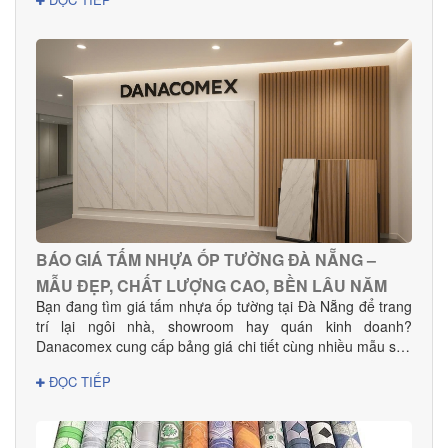
mọi nhu cầu decor và thi công dự án.
BÁO GIÁ TẤM NHỰA ỐP TƯỜNG ĐÀ NẴNG –
MẪU ĐẸP, CHẤT LƯỢNG CAO, BỀN LÂU NĂM
Bạn đang tìm giá tấm nhựa ốp tường tại Đà Nẵng để trang
trí lại ngôi nhà, showroom hay quán kinh doanh?
Danacomex cung cấp bảng giá chi tiết cùng nhiều mẫu sản
phẩm đẹp – hiện đại – phù hợp mọi không gian.
ĐỌC TIẾP