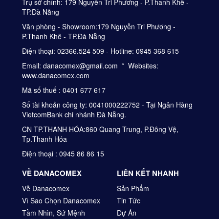
Trụ sở chính: 179 Nguyễn Tri Phương - P.Thanh Khê -
TP.Đà Nẵng
Văn phòng - Showroom:179 Nguyễn Tri Phương -
P.Thanh Khê - TP.Đà Nẵng
Điện thoại: 02366.524 509 - Hotline: 0945 368 615
Email: danacomex@gmail.com * Websites:
www.danacomex.com
Mã số thuế : 0401 677 617
Số tài khoản công ty: 0041000222752 - Tại Ngân Hàng
VietcomBank chi nhánh Đà Nẵng.
CN TP.THANH HÓA:860 Quang Trung, P.Đông Vệ,
Tp.Thanh Hóa
Điện thoại : 0945 86 86 15
VỀ DANACOMEX
LIÊN KẾT NHANH
Về Danacomex
Sản Phẩm
Vì Sao Chọn Danacomex
Tin Tức
Tầm Nhìn, Sứ Mệnh
Dự Án