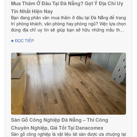
Mua Thảm Ở Đâu Tại Đà Nẵng? Gợi Ý Địa Chỉ Uy
Tín Nhất Hiện Nay
Bạn đang phân vân mua thảm ở đâu tại Đà Nẵng để trang
trí phòng khách, văn phòng hay phòng ngủ? Việc lựa chọn
đúng địa chỉ uy tín sẽ giúp bạn sở hữu những mẫu thảm
đẹp, bền, an toàn và phù hợp với phong cách nội thất.
ĐỌC TIẾP
Trong bài viết này, DANACOMEX giới thiệu đến bạn nơi
mua thảm đáng tin cậy với nhiều mẫu mã và giá tốt ngay
tại Đà Nẵng.
Sàn Gỗ Công Nghiệp Đà Nẵng – Thi Công
Chuyên Nghiệp, Giá Tốt Tại Danacomex
Sàn gỗ công nghiệp là vật liệu lát sàn được ưa chuộng tại