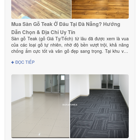
Mua Sàn Gỗ Teak Ở Đâu Tại Đà Nẵng? Hướng
Dẫn Chọn & Địa Chỉ Uy Tín
Sàn gỗ Teak (gỗ Giá Tỵ/Tếch) từ lâu đã được xem là vua
của các loại gỗ tự nhiên, nhờ độ bền vượt trội, khả năng
chống ẩm cực tốt và vân gỗ đẹp sang trọng. Tại khu vực
Đà Nẵng — nơi có khí hậu nhiệt đới ẩm, thay đổi theo mùa
ĐỌC TIẾP
— sàn gỗ Teak là lựa chọn hoàn hảo cho cả nhà ở, biệt
thự, chung cư và các công trình cao cấp. Vậy mua sàn gỗ
Teak ở đâu tại Đà Nẵng để đảm bảo chất lượng thật, giá tốt
và dịch vụ thi công chuyên nghiệp? Hãy cùng Danacomex
tìm câu trả lời.