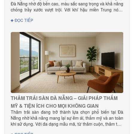
Đà Nẵng nhờ độ bền cao, màu sắc sang trọng và khả năng
chống trầy xước vượt trội. Với khí hậu miền Trung nóng
ẩm, lựa chọn sàn gỗ công nghiệp chất lượng giúp không
ĐỌC TIẾP
gian bền đẹp và hạn chế cong vênh hiệu quả. Tại Đà
Nẵng, Danacomex tự hào là đơn vị cung cấp – thi công sàn
gỗ công nghiệp uy tín, được nhiều khách hàng gia đình,
khách sạn, showroom và văn phòng tin dùng.
THẢM TRẢI SÀN ĐÀ NẴNG – GIẢI PHÁP THẨM
MỸ & TIỆN ÍCH CHO MỌI KHÔNG GIAN
Thảm trải sàn đang trở thành lựa chọn phổ biến tại Đà
Nẵng nhờ khả năng mang lại sự êm ái, thẩm mỹ và an toàn
khi sử dụng. Với đa dạng mẫu mã, từ thảm cuộn, thảm tấm
đến thảm văn phòng, khách sạn, sản phẩm phù hợp cho