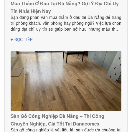
Mua Thảm Ở Đâu Tại Đà Nẵng? Gợi Ý Địa Chỉ Uy
Tín Nhất Hiện Nay
Bạn đang phân vân mua thảm ở đâu tại Đà Nẵng để trang
trí phòng khách, văn phòng hay phòng ngủ? Việc lựa chọn
đúng địa chỉ uy tín sẽ giúp bạn sở hữu những mẫu thảm
đẹp, bền, an toàn và phù hợp với phong cách nội thất.
ĐỌC TIẾP
Trong bài viết này, DANACOMEX giới thiệu đến bạn nơi
mua thảm đáng tin cậy với nhiều mẫu mã và giá tốt ngay
tại Đà Nẵng.
Sàn Gỗ Công Nghiệp Đà Nẵng – Thi Công
Chuyên Nghiệp, Giá Tốt Tại Danacomex
Sàn gỗ công nghiệp là vật liệu lát sàn được ưa chuộng tại