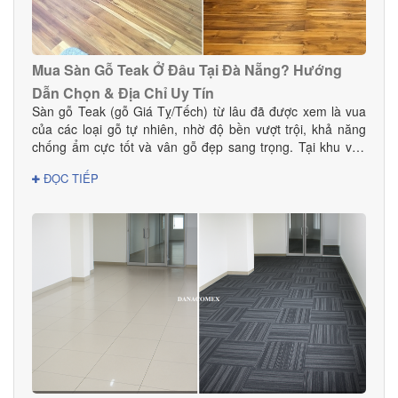
Mua Sàn Gỗ Teak Ở Đâu Tại Đà Nẵng? Hướng
Dẫn Chọn & Địa Chỉ Uy Tín
Sàn gỗ Teak (gỗ Giá Tỵ/Tếch) từ lâu đã được xem là vua
của các loại gỗ tự nhiên, nhờ độ bền vượt trội, khả năng
chống ẩm cực tốt và vân gỗ đẹp sang trọng. Tại khu vực
Đà Nẵng — nơi có khí hậu nhiệt đới ẩm, thay đổi theo mùa
ĐỌC TIẾP
— sàn gỗ Teak là lựa chọn hoàn hảo cho cả nhà ở, biệt
thự, chung cư và các công trình cao cấp. Vậy mua sàn gỗ
Teak ở đâu tại Đà Nẵng để đảm bảo chất lượng thật, giá tốt
và dịch vụ thi công chuyên nghiệp? Hãy cùng Danacomex
tìm câu trả lời.