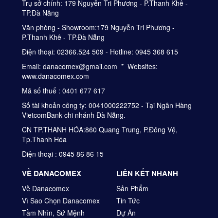
Trụ sở chính: 179 Nguyễn Tri Phương - P.Thanh Khê -
TP.Đà Nẵng
Văn phòng - Showroom:179 Nguyễn Tri Phương -
P.Thanh Khê - TP.Đà Nẵng
Điện thoại: 02366.524 509 - Hotline: 0945 368 615
Email: danacomex@gmail.com * Websites:
www.danacomex.com
Mã số thuế : 0401 677 617
Số tài khoản công ty: 0041000222752 - Tại Ngân Hàng
VietcomBank chi nhánh Đà Nẵng.
CN TP.THANH HÓA:860 Quang Trung, P.Đông Vệ,
Tp.Thanh Hóa
Điện thoại : 0945 86 86 15
VỀ DANACOMEX
LIÊN KẾT NHANH
Về Danacomex
Sản Phẩm
Vì Sao Chọn Danacomex
Tin Tức
Tầm Nhìn, Sứ Mệnh
Dự Án