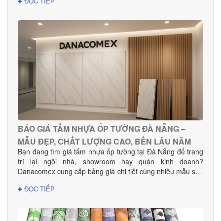
ĐỌC TIẾP
mọi nhu cầu decor và thi công dự án.
BÁO GIÁ TẤM NHỰA ỐP TƯỜNG ĐÀ NẴNG –
MẪU ĐẸP, CHẤT LƯỢNG CAO, BỀN LÂU NĂM
Bạn đang tìm giá tấm nhựa ốp tường tại Đà Nẵng để trang
trí lại ngôi nhà, showroom hay quán kinh doanh?
Danacomex cung cấp bảng giá chi tiết cùng nhiều mẫu sản
phẩm đẹp – hiện đại – phù hợp mọi không gian.
ĐỌC TIẾP