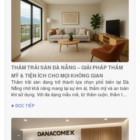
gỗ công nghiệp uy tín, được nhiều khách hàng gia đình,
khách sạn, showroom và văn phòng tin dùng.
THẢM TRẢI SÀN ĐÀ NẴNG – GIẢI PHÁP THẨM
MỸ & TIỆN ÍCH CHO MỌI KHÔNG GIAN
Thảm trải sàn đang trở thành lựa chọn phổ biến tại Đà
Nẵng nhờ khả năng mang lại sự êm ái, thẩm mỹ và an toàn
khi sử dụng. Với đa dạng mẫu mã, từ thảm cuộn, thảm tấm
đến thảm văn phòng, khách sạn, sản phẩm phù hợp cho
ĐỌC TIẾP
mọi nhu cầu decor và thi công dự án.