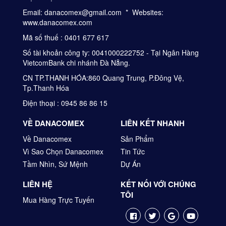
Email: danacomex@gmail.com * Websites:
www.danacomex.com
Mã số thuế : 0401 677 617
Số tài khoản công ty: 0041000222752 - Tại Ngân Hàng
VietcomBank chi nhánh Đà Nẵng.
CN TP.THANH HÓA:860 Quang Trung, P.Đông Vệ,
Tp.Thanh Hóa
Điện thoại : 0945 86 86 15
VỀ DANACOMEX
LIÊN KẾT NHANH
Về Danacomex
Sản Phẩm
Vì Sao Chọn Danacomex
Tin Tức
Tầm Nhìn, Sứ Mệnh
Dự Án
LIÊN HỆ
KẾT NỐI VỚI CHÚNG
TÔI
Mua Hàng Trực Tuyến