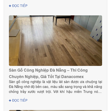
đẹp, bền, an toàn và phù hợp với phong cách nội thất.
ĐỌC TIẾP
Trong bài viết này, DANACOMEX giới thiệu đến bạn nơi
mua thảm đáng tin cậy với nhiều mẫu mã và giá tốt ngay
tại Đà Nẵng.
Sàn Gỗ Công Nghiệp Đà Nẵng – Thi Công
Chuyên Nghiệp, Giá Tốt Tại Danacomex
Sàn gỗ công nghiệp là vật liệu lát sàn được ưa chuộng tại
Đà Nẵng nhờ độ bền cao, màu sắc sang trọng và khả năng
chống trầy xước vượt trội. Với khí hậu miền Trung nóng
ẩm, lựa chọn sàn gỗ công nghiệp chất lượng giúp không
ĐỌC TIẾP
gian bền đẹp và hạn chế cong vênh hiệu quả. Tại Đà
Nẵng, Danacomex tự hào là đơn vị cung cấp – thi công sàn