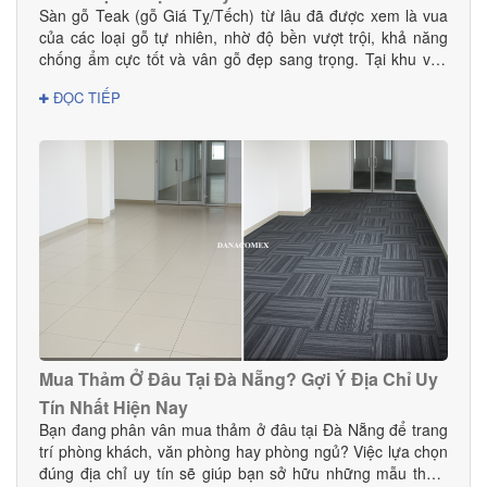
Sàn gỗ Teak (gỗ Giá Tỵ/Tếch) từ lâu đã được xem là vua
của các loại gỗ tự nhiên, nhờ độ bền vượt trội, khả năng
chống ẩm cực tốt và vân gỗ đẹp sang trọng. Tại khu vực
Đà Nẵng — nơi có khí hậu nhiệt đới ẩm, thay đổi theo mùa
ĐỌC TIẾP
— sàn gỗ Teak là lựa chọn hoàn hảo cho cả nhà ở, biệt
thự, chung cư và các công trình cao cấp. Vậy mua sàn gỗ
Teak ở đâu tại Đà Nẵng để đảm bảo chất lượng thật, giá tốt
và dịch vụ thi công chuyên nghiệp? Hãy cùng Danacomex
tìm câu trả lời.
Mua Thảm Ở Đâu Tại Đà Nẵng? Gợi Ý Địa Chỉ Uy
Tín Nhất Hiện Nay
Bạn đang phân vân mua thảm ở đâu tại Đà Nẵng để trang
trí phòng khách, văn phòng hay phòng ngủ? Việc lựa chọn
đúng địa chỉ uy tín sẽ giúp bạn sở hữu những mẫu thảm