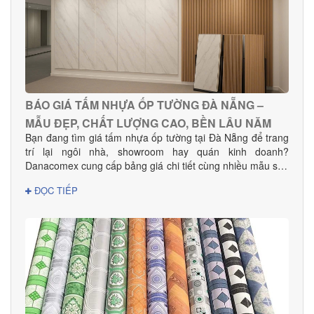
BÁO GIÁ TẤM NHỰA ỐP TƯỜNG ĐÀ NẴNG –
MẪU ĐẸP, CHẤT LƯỢNG CAO, BỀN LÂU NĂM
Bạn đang tìm giá tấm nhựa ốp tường tại Đà Nẵng để trang
trí lại ngôi nhà, showroom hay quán kinh doanh?
Danacomex cung cấp bảng giá chi tiết cùng nhiều mẫu sản
phẩm đẹp – hiện đại – phù hợp mọi không gian.
ĐỌC TIẾP