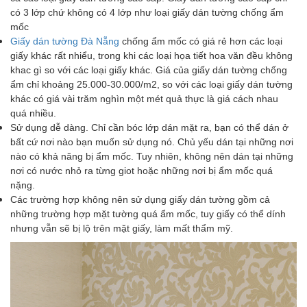
có 3 lớp chứ không có 4 lớp như loại giấy dán tường chống ẩm
mốc
Giấy dán tường Đà Nẵng
chống ẩm mốc có giá rẻ hơn các loại
giấy khác rất nhiểu, trong khi các loại họa tiết hoa văn đều không
khac gì so với các loại giấy khác. Giá của giấy dán tường chống
ẩm chỉ khoảng 25.000-30.000/m2, so với các loại giấy dán tường
khác có giá vài trăm nghìn một mét quả thực là giá cách nhau
quá nhiều.
Sử dụng dễ dàng. Chỉ cần bóc lớp dán mặt ra, bạn có thể dán ở
bất cứ nơi nào bạn muốn sử dụng nó. Chủ yếu dán tại những nơi
nào có khả năng bị ẩm mốc. Tuy nhiên, không nên dán tại những
nơi có nước nhỏ ra từng giot hoặc những nơi bị ẩm mốc quá
nặng.
Các trường hợp không nên sử dụng giấy dán tường gồm cả
những trường hợp mặt tường quá ẩm mốc, tuy giấy có thể dính
nhưng vẫn sẽ bị lộ trên mặt giấy, làm mất thẩm mỹ.