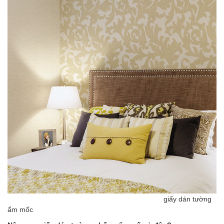
giấy dán tường
ẩm mốc