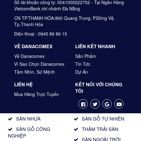
Số tài khoản công ty: 0041000222752 - Tại Ngân Hàng
VietcomBank chi nhánh Đà Nẵng.
CN TP.THANH HÓA:860 Quang Trung, P.Đông Vệ,
Tp.Thanh Hóa
Điện thoại : 0945 86 86 15
VỀ DANACOMEX
LIÊN KẾT NHANH
Về Danacomex
Sản Phẩm
Vì Sao Chọn Danacomex
Tin Tức
Tầm Nhìn, Sứ Mệnh
Dự Án
LIÊN HỆ
KẾT NỐI VỚI CHÚNG
TÔI
Mua Hàng Trực Tuyến
SÀN NHỰA
SÀN GỖ TỰ NHIÊN
SÀN GỖ CÔNG
THẢM TRẢI SÀN
NGHIỆP
SÀN NGOÀI TRỜI