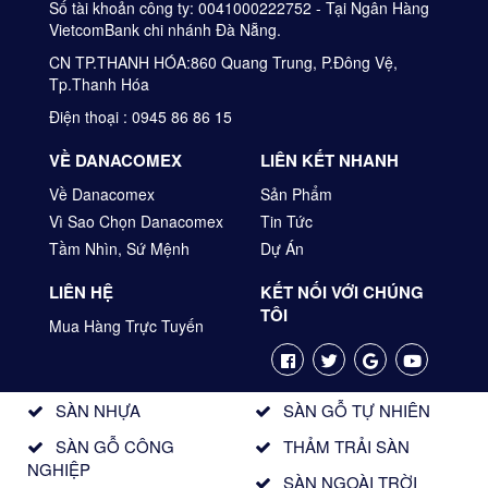
Số tài khoản công ty: 0041000222752 - Tại Ngân Hàng
VietcomBank chi nhánh Đà Nẵng.
CN TP.THANH HÓA:860 Quang Trung, P.Đông Vệ,
Tp.Thanh Hóa
Điện thoại : 0945 86 86 15
VỀ DANACOMEX
LIÊN KẾT NHANH
Về Danacomex
Sản Phẩm
Vì Sao Chọn Danacomex
Tin Tức
Tầm Nhìn, Sứ Mệnh
Dự Án
LIÊN HỆ
KẾT NỐI VỚI CHÚNG
TÔI
Mua Hàng Trực Tuyến
SÀN NHỰA
SÀN GỖ TỰ NHIÊN
SÀN GỖ CÔNG
THẢM TRẢI SÀN
NGHIỆP
SÀN NGOÀI TRỜI