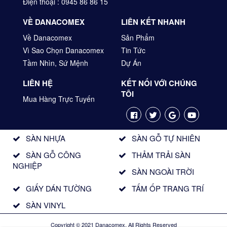
Điện thoại : 0945 86 86 15
VỀ DANACOMEX
LIÊN KẾT NHANH
Về Danacomex
Sản Phẩm
Vì Sao Chọn Danacomex
Tin Tức
Tầm Nhìn, Sứ Mệnh
Dự Án
LIÊN HỆ
KẾT NỐI VỚI CHÚNG
TÔI
Mua Hàng Trực Tuyến
SÀN NHỰA
SÀN GỖ TỰ NHIÊN
SÀN GỖ CÔNG
THẢM TRẢI SÀN
NGHIỆP
SÀN NGOÀI TRỜI
GIẤY DÁN TƯỜNG
TẤM ỐP TRANG TRÍ
SÀN VINYL
Copyright © 2021 Danacomex. All Rights Reserved