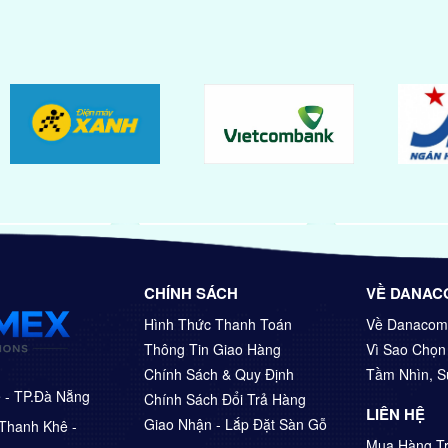
CHÍNH SÁCH
VỀ DANAC
Hình Thức Thanh Toán
Về Danacom
Thông Tin Giao Hàng
Vì Sao Chọ
Chính Sách & Quy Định
Tầm Nhìn, 
ê - TP.Đà Nẵng
Chính Sách Đổi Trả Hàng
LIÊN HỆ
Giao Nhận - Lắp Đặt Sàn Gỗ
Thanh Khê -
Mua Hàng Tr