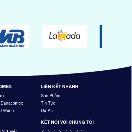
OMEX
LIÊN KẾT NHANH
ex
Sản Phẩm
n Danacomex
Tin Tức
Sứ Mệnh
Dự Án
KẾT NỐI VỚI CHÚNG TÔI
ực Tuyến