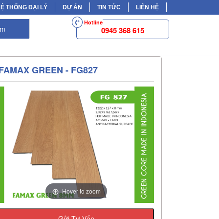
Ệ THỐNG ĐẠI LÝ
DỰ ÁN
TIN TỨC
LIÊN HỆ
Hotline
ếm
0945 368 615
FAMAX GREEN - FG827
Hover to zoom
Gửi Tư Vấn