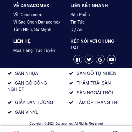
VỀ DANACOMEX
LIÊN KẾT NHANH
Về Danacomex
Sản Phẩm
Vì Sao Chọn Danacomex
Tin Tức
Tầm Nhìn, Sứ Mệnh
Dự Án
LIÊN HỆ
KẾT NỐI VỚI CHÚNG
TÔI
Mua Hàng Trực Tuyến
SÀN NHỰA
SÀN GỖ TỰ NHIÊN
SÀN GỖ CÔNG
THẢM TRẢI SÀN
NGHIỆP
SÀN NGOÀI TRỜI
GIẤY DÁN TƯỜNG
TẤM ỐP TRANG TRÍ
SÀN VINYL
Copyright © 2021 Danacomex. All Rights Reserved