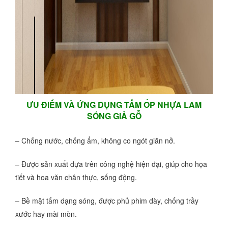
ƯU ĐIỂM VÀ ỨNG DỤNG TẤM ỐP NHỰA LAM
SÓNG GIẢ GỖ
– Chống nước, chống ẩm, không co ngót giãn nở.
– Được sản xuất dựa trên công nghệ hiện đại, giúp cho họa
tiết và hoa văn chân thực, sống động.
– Bề mặt tấm dạng sóng, được phủ phim dày, chống trầy
xước hay mài mòn.