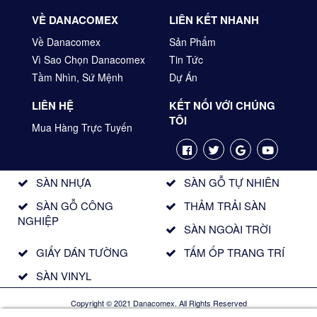
VỀ DANACOMEX
LIÊN KẾT NHANH
Về Danacomex
Sản Phẩm
Vì Sao Chọn Danacomex
Tin Tức
Tầm Nhìn, Sứ Mệnh
Dự Án
LIÊN HỆ
KẾT NỐI VỚI CHÚNG
TÔI
Mua Hàng Trực Tuyến
SÀN NHỰA
SÀN GỖ TỰ NHIÊN
SÀN GỖ CÔNG
THẢM TRẢI SÀN
NGHIỆP
SÀN NGOÀI TRỜI
GIẤY DÁN TƯỜNG
TẤM ỐP TRANG TRÍ
SÀN VINYL
Copyright © 2021 Danacomex. All Rights Reserved