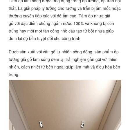
Tấm ốp lam sóng được ứng dụng trong ốp tường, ốp trần nội
thất. Là giải pháp lý tưởng cho tường và trần bị ẩm mốc hoặc
thường xuyên tiếp xúc với độ ẩm cao. Tấm ốp nhựa giả
gỗ với đặc điểm chống ngấm nước 100% và không bị côn
trùng hay mối mọt tấn công nhờ cấu tạo từ bột nhựa giúp
đem lại độ bền tuyệt đối cho công trình.
Được sản xuất với vân gỗ tự nhiên sống động, sản phẩm ốp
tường giả gỗ lam sóng đem lại trải nghiệm gần gũi với thiên
nhiên, cách nhiệt từ bên ngoài giúp làm mát và điều hòa bên
trong.