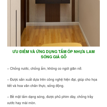
ƯU ĐIỂM VÀ ỨNG DỤNG TẤM ỐP NHỰA LAM
SÓNG GIẢ GỖ
– Chống nước, chống ẩm, không co ngót giãn nở.
– Được sản xuất dựa trên công nghệ hiện đại, giúp cho họa
tiết và hoa văn chân thực, sống động.
– Bề mặt tấm dạng sóng, được phủ phim dày, chống trầy
xước hay mài mòn.