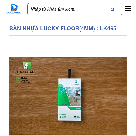
SÀN NHỰA LUCKY FLOOR(4MM) : LK465