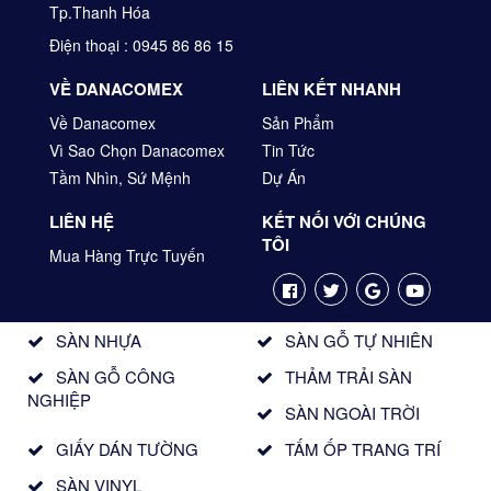
Tp.Thanh Hóa
Điện thoại : 0945 86 86 15
VỀ DANACOMEX
LIÊN KẾT NHANH
Về Danacomex
Sản Phẩm
Vì Sao Chọn Danacomex
Tin Tức
Tầm Nhìn, Sứ Mệnh
Dự Án
LIÊN HỆ
KẾT NỐI VỚI CHÚNG
TÔI
Mua Hàng Trực Tuyến
SÀN NHỰA
SÀN GỖ TỰ NHIÊN
SÀN GỖ CÔNG
THẢM TRẢI SÀN
NGHIỆP
SÀN NGOÀI TRỜI
GIẤY DÁN TƯỜNG
TẤM ỐP TRANG TRÍ
SÀN VINYL