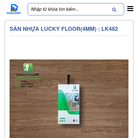
SÀN NHỰA LUCKY FLOOR(4MM) : LK482