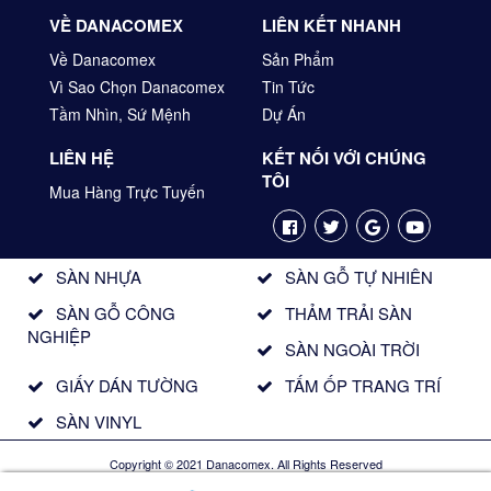
VỀ DANACOMEX
LIÊN KẾT NHANH
Về Danacomex
Sản Phẩm
Vì Sao Chọn Danacomex
Tin Tức
Tầm Nhìn, Sứ Mệnh
Dự Án
LIÊN HỆ
KẾT NỐI VỚI CHÚNG
TÔI
Mua Hàng Trực Tuyến
SÀN NHỰA
SÀN GỖ TỰ NHIÊN
SÀN GỖ CÔNG
THẢM TRẢI SÀN
NGHIỆP
SÀN NGOÀI TRỜI
GIẤY DÁN TƯỜNG
TẤM ỐP TRANG TRÍ
SÀN VINYL
Copyright © 2021 Danacomex. All Rights Reserved