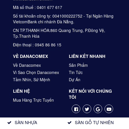
Mã số thuế : 0401 677 617
Số tài khoản công ty: 0041000222752 - Tại Ngân Hàng
VietcomBank chi nhánh Đà Nẵng.
CN TP.THANH HÓA:860 Quang Trung, P.Đông Vệ,
Tp.Thanh Hóa
Điện thoại : 0945 86 86 15
VỀ DANACOMEX
LIÊN KẾT NHANH
Về Danacomex
Sản Phẩm
Vì Sao Chọn Danacomex
Tin Tức
Tầm Nhìn, Sứ Mệnh
Dự Án
LIÊN HỆ
KẾT NỐI VỚI CHÚNG
TÔI
Mua Hàng Trực Tuyến
SÀN NHỰA
SÀN GỖ TỰ NHIÊN