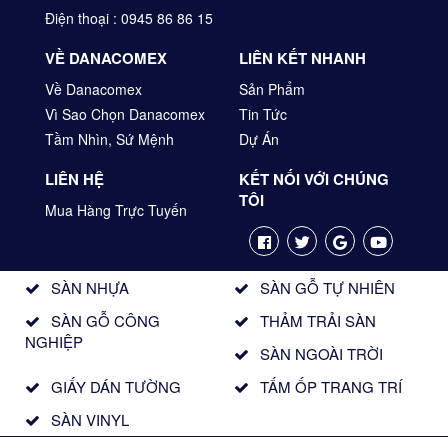
Điện thoại : 0945 86 86 15
VỀ DANACOMEX
LIÊN KẾT NHANH
Về Danacomex
Sản Phẩm
Vì Sao Chọn Danacomex
Tin Tức
Tầm Nhìn, Sứ Mệnh
Dự Án
LIÊN HỆ
KẾT NỐI VỚI CHÚNG
TÔI
Mua Hàng Trực Tuyến
SÀN NHỰA
SÀN GỖ TỰ NHIÊN
SÀN GỖ CÔNG
THẢM TRẢI SÀN
NGHIỆP
SÀN NGOÀI TRỜI
GIẤY DÁN TƯỜNG
TẤM ỐP TRANG TRÍ
SÀN VINYL