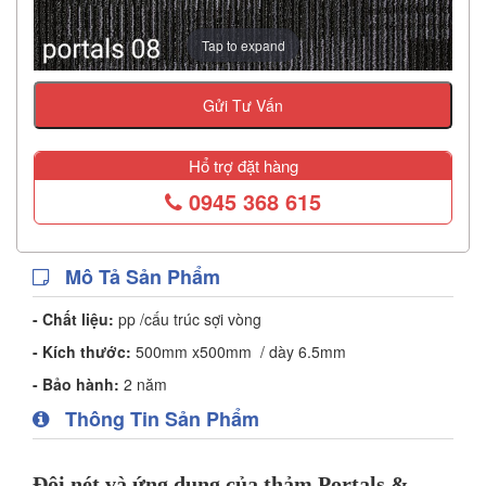
Tap to expand
Gửi Tư Vấn
Hổ trợ đặt hàng
0945 368 615
Mô Tả Sản Phẩm
- Chất liệu:
pp /cấu trúc sợi vòng
- Kích thước:
500mm x500mm / dày 6.5mm
- Bảo hành:
2 năm
Thông Tin Sản Phẩm
Đôi nét và ứng dụng của thảm Portals &