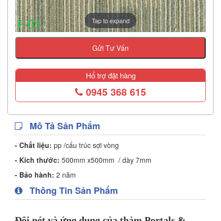
Tap to expand
Gửi Tư Vấn
Hổ trợ đặt hàng
0945 368 615
Mô Tả Sản Phẩm
- Chất liệu:
pp /cấu trúc sợi vòng
- Kích thước:
500mm x500mm / dày 7mm
- Bảo hành:
2 năm
Thông Tin Sản Phẩm
Đôi nét và ứng dụng của thảm Portals &