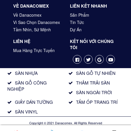
VỀ DANACOMEX
LIÊN KẾT NHANH
Về Danacomex
Sản Phẩm
Vì Sao Chọn Danacomex
Tin Tức
Tầm Nhìn, Sứ Mệnh
Dự Án
LIÊN HỆ
KẾT NỐI VỚI CHÚNG
TÔI
Mua Hàng Trực Tuyến
SÀN NHỰA
SÀN GỖ TỰ NHIÊN
SÀN GỖ CÔNG
THẢM TRẢI SÀN
NGHIỆP
SÀN NGOÀI TRỜI
GIẤY DÁN TƯỜNG
TẤM ỐP TRANG TRÍ
SÀN VINYL
Copyright © 2021 Danacomex. All Rights Reserved