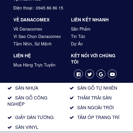
Điện thoại : 0945 86 86 15
VỀ DANACOMEX
LIÊN KẾT NHANH
Về Danacomex
Sản Phẩm
Vì Sao Chọn Danacomex
Tin Tức
Tầm Nhìn, Sứ Mệnh
Dự Án
LIÊN HỆ
KẾT NỐI VỚI CHÚNG
TÔI
Mua Hàng Trực Tuyến
SÀN NHỰA
SÀN GỖ TỰ NHIÊN
SÀN GỖ CÔNG
THẢM TRẢI SÀN
NGHIỆP
SÀN NGOÀI TRỜI
GIẤY DÁN TƯỜNG
TẤM ỐP TRANG TRÍ
SÀN VINYL