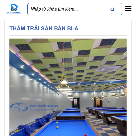
THẢM TRẢI SÀN BÀN BI-A