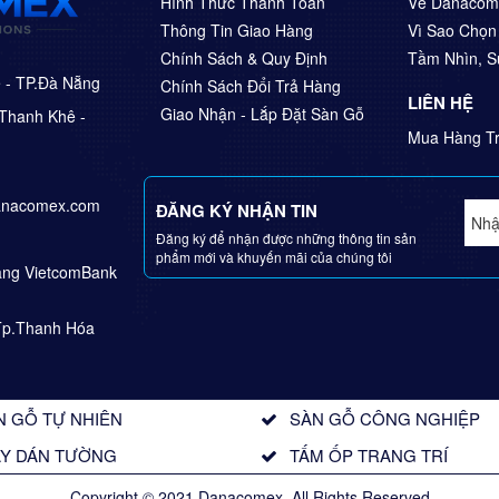
Hình Thức Thanh Toán
Về Danacom
Thông Tin Giao Hàng
Vì Sao Chọ
Chính Sách & Quy Định
Tầm Nhìn, 
ê - TP.Đà Nẵng
Chính Sách Đổi Trả Hàng
LIÊN HỆ
Giao Nhận - Lắp Đặt Sàn Gỗ
Thanh Khê -
Mua Hàng Tr
anacomex.com
ĐĂNG KÝ NHẬN TIN
Đăng ký để nhận được những thông tin sản
phẩm mới và khuyến mãi của chúng tôi
Hàng VietcomBank
Tp.Thanh Hóa
N GỖ TỰ NHIÊN
SÀN GỖ CÔNG NGHIỆP
ẤY DÁN TƯỜNG
TẤM ỐP TRANG TRÍ
Copyright © 2021 Danacomex. All Rights Reserved