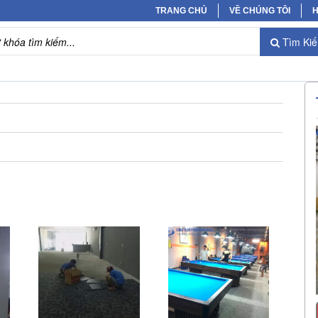
TRANG CHỦ
VỀ CHÚNG TÔI
H
Tìm Ki