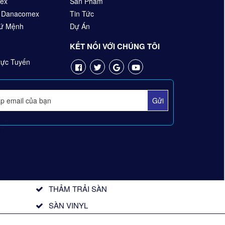
ex
Sản Phẩm
n Danacomex
Tin Tức
Sứ Mệnh
Dự Án
KẾT NỐI VỚI CHÚNG TÔI
ực Tuyến
THẢM TRẢI SÀN
SÀN VINYL