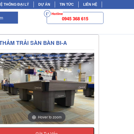
Ệ THỐNG ĐẠI LÝ
DỰ ÁN
TIN TỨC
LIÊN HỆ
Hotline
ếm
0945 368 615
THẢM TRẢI SÀN BÀN BI-A
Hover to zoom
Gửi Tư Vấn