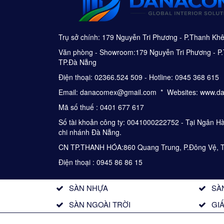
Trụ sở chính: 179 Nguyễn Tri Phương - P.Thanh Kh
Văn phòng - Showroom:179 Nguyễn Tri Phương - P.
TP.Đà Nẵng
Điện thoại: 02366.524 509 - Hotline: 0945 368 615
Email: danacomex@gmail.com * Websites: www.d
Mã số thuế : 0401 677 617
Số tài khoản công ty: 0041000222752 - Tại Ngân 
chi nhánh Đà Nẵng.
CN TP.THANH HÓA:860 Quang Trung, P.Đông Vệ, 
Điện thoại : 0945 86 86 15
SÀN NHỰA
SÀ
SÀN NGOÀI TRỜI
GI