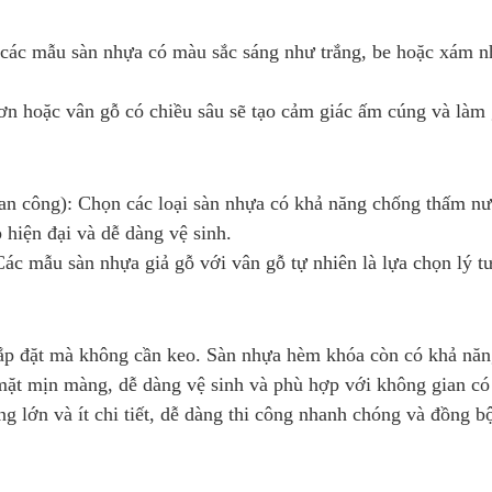
các mẫu sàn nhựa có màu sắc sáng như trắng, be hoặc xám n
n hoặc vân gỗ có chiều sâu sẽ tạo cảm giác ấm cúng và làm g
an công): Chọn các loại sàn nhựa có khả năng chống thấm nư
 hiện đại và dễ dàng vệ sinh.
c mẫu sàn nhựa giả gỗ với vân gỗ tự nhiên là lựa chọn lý t
ắp đặt mà không cần keo. Sàn nhựa hèm khóa còn có khả năng
ặt mịn màng, dễ dàng vệ sinh và phù hợp với không gian có m
 lớn và ít chi tiết, dễ dàng thi công nhanh chóng và đồng b