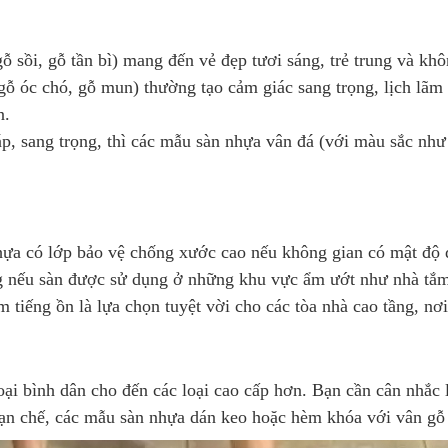
sồi, gỗ tần bì) mang đến vẻ đẹp tươi sáng, trẻ trung và khôn
gỗ óc chó, gỗ mun) thường tạo cảm giác sang trọng, lịch lãm
n.
, sang trọng, thì các mẫu sàn nhựa vân đá (với màu sắc như 
 có lớp bảo vệ chống xước cao nếu không gian có mật độ đi
g nếu sàn được sử dụng ở những khu vực ẩm ướt như nhà tắm,
tiếng ồn là lựa chọn tuyệt vời cho các tòa nhà cao tầng, nơi 
oại bình dân cho đến các loại cao cấp hơn. Bạn cần cân nhắc
ạn chế, các mẫu sàn nhựa dán keo hoặc hèm khóa với vân gỗ 