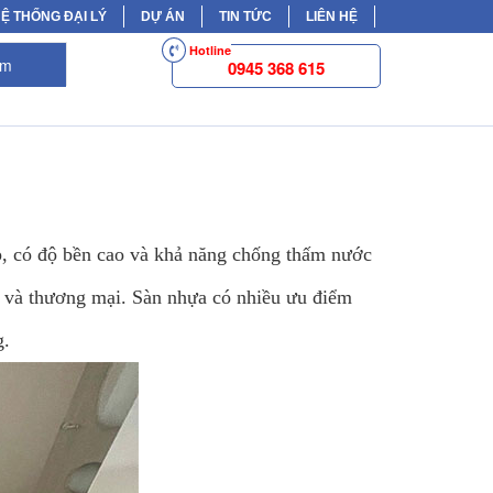
Ệ THỐNG ĐẠI LÝ
DỰ ÁN
TIN TỨC
LIÊN HỆ
Hotline
ếm
0945 368 615
ợp, có độ bền cao và khả năng chống thấm nước
ụng và thương mại. Sàn nhựa có nhiều ưu điểm
g.