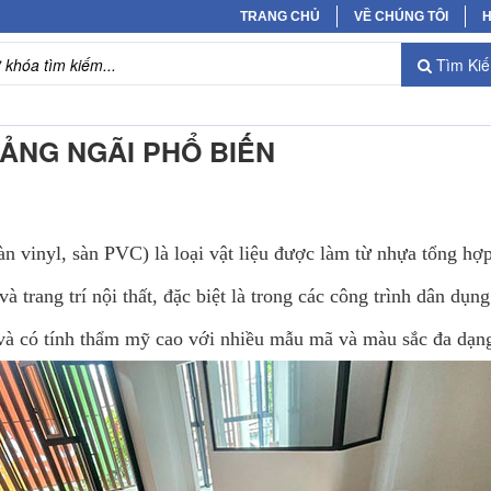
TRANG CHỦ
VỀ CHÚNG TÔI
H
Tìm Ki
UẢNG NGÃI PHỔ BIẾN
àn vinyl, sàn PVC) là loại vật liệu được làm từ nhựa tổng h
à trang trí nội thất, đặc biệt là trong các công trình dân d
, và có tính thẩm mỹ cao với nhiều mẫu mã và màu sắc đa dạn