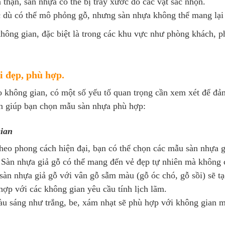
thận, sàn nhựa có thể bị trầy xước do các vật sắc nhọn.
 dù có thể mô phỏng gỗ, nhưng sàn nhựa không thể mang lại 
không gian, đặc biệt là trong các khu vực như phòng khách, 
 đẹp, phù hợp.
 không gian, có một số yếu tố quan trọng cần xem xét để đảm
ẫn giúp bạn chọn mẫu sàn nhựa phù hợp:
gian
heo phong cách hiện đại, bạn có thể chọn các mẫu sàn nhựa g
. Sàn nhựa giả gỗ có thể mang đến vẻ đẹp tự nhiên mà không
sàn nhựa giả gỗ với vân gỗ sẫm màu (gỗ óc chó, gỗ sồi) sẽ tạ
hợp với các không gian yêu cầu tính lịch lãm.
u sáng như trắng, be, xám nhạt sẽ phù hợp với không gian m