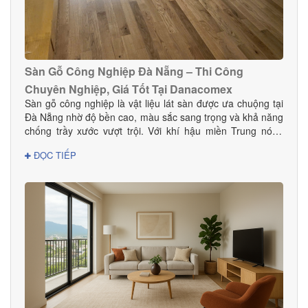
Sàn Gỗ Công Nghiệp Đà Nẵng – Thi Công
Chuyên Nghiệp, Giá Tốt Tại Danacomex
Sàn gỗ công nghiệp là vật liệu lát sàn được ưa chuộng tại
Đà Nẵng nhờ độ bền cao, màu sắc sang trọng và khả năng
chống trầy xước vượt trội. Với khí hậu miền Trung nóng
ẩm, lựa chọn sàn gỗ công nghiệp chất lượng giúp không
ĐỌC TIẾP
gian bền đẹp và hạn chế cong vênh hiệu quả. Tại Đà
Nẵng, Danacomex tự hào là đơn vị cung cấp – thi công sàn
gỗ công nghiệp uy tín, được nhiều khách hàng gia đình,
khách sạn, showroom và văn phòng tin dùng.