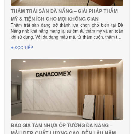
THẢM TRẢI SÀN ĐÀ NẴNG – GIẢI PHÁP THẨM
MỸ & TIỆN ÍCH CHO MỌI KHÔNG GIAN
Thảm trải sàn đang trở thành lựa chọn phổ biến tại Đà
Nẵng nhờ khả năng mang lại sự êm ái, thẩm mỹ và an toàn
khi sử dụng. Với đa dạng mẫu mã, từ thảm cuộn, thảm tấm
đến thảm văn phòng, khách sạn, sản phẩm phù hợp cho
ĐỌC TIẾP
mọi nhu cầu decor và thi công dự án.
BÁO GIÁ TẤM NHỰA ỐP TƯỜNG ĐÀ NẴNG –
MẪU ĐẸP, CHẤT LƯỢNG CAO, BỀN LÂU NĂM