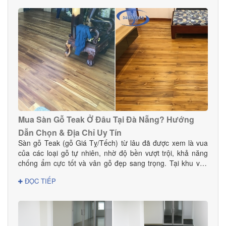
Mua Sàn Gỗ Teak Ở Đâu Tại Đà Nẵng? Hướng
Dẫn Chọn & Địa Chỉ Uy Tín
Sàn gỗ Teak (gỗ Giá Tỵ/Tếch) từ lâu đã được xem là vua
của các loại gỗ tự nhiên, nhờ độ bền vượt trội, khả năng
chống ẩm cực tốt và vân gỗ đẹp sang trọng. Tại khu vực
Đà Nẵng — nơi có khí hậu nhiệt đới ẩm, thay đổi theo mùa
ĐỌC TIẾP
— sàn gỗ Teak là lựa chọn hoàn hảo cho cả nhà ở, biệt
thự, chung cư và các công trình cao cấp. Vậy mua sàn gỗ
Teak ở đâu tại Đà Nẵng để đảm bảo chất lượng thật, giá tốt
và dịch vụ thi công chuyên nghiệp? Hãy cùng Danacomex
tìm câu trả lời.