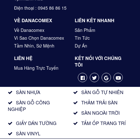
Điện thoại : 0945 86 86 15
VỀ DANACOMEX
LIÊN KẾT NHANH
Về Danacomex
Sản Phẩm
Vì Sao Chọn Danacomex
Tin Tức
Tầm Nhìn, Sứ Mệnh
Dự Án
LIÊN HỆ
KẾT NỐI VỚI CHÚNG
TÔI
Mua Hàng Trực Tuyến
SÀN NHỰA
SÀN GỖ TỰ NHIÊN
SÀN GỖ CÔNG
THẢM TRẢI SÀN
NGHIỆP
SÀN NGOÀI TRỜI
GIẤY DÁN TƯỜNG
TẤM ỐP TRANG TRÍ
SÀN VINYL