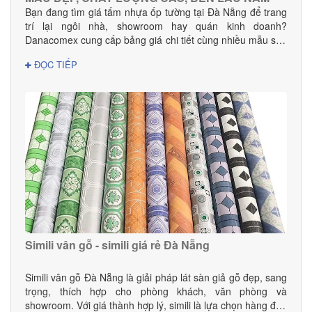
Bạn đang tìm giá tấm nhựa ốp tường tại Đà Nẵng để trang
trí lại ngôi nhà, showroom hay quán kinh doanh?
Danacomex cung cấp bảng giá chi tiết cùng nhiều mẫu sản
phẩm đẹp – hiện đại – phù hợp mọi không gian.
ĐỌC TIẾP
Simili vân gỗ - simili giá rẻ Đà Nẵng
Simili vân gỗ Đà Nẵng là giải pháp lát sàn giả gỗ đẹp, sang
trọng, thích hợp cho phòng khách, văn phòng và
showroom. Với giá thành hợp lý, simili là lựa chọn hàng đầu