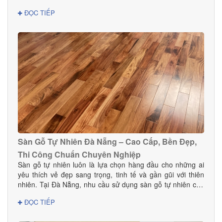
cho gia đình và doanh nghiệp.
ĐỌC TIẾP
Sàn Gỗ Tự Nhiên Đà Nẵng – Cao Cấp, Bền Đẹp,
Thi Công Chuẩn Chuyên Nghiệp
Sàn gỗ tự nhiên luôn là lựa chọn hàng đầu cho những ai
yêu thích vẻ đẹp sang trọng, tinh tế và gần gũi với thiên
nhiên. Tại Đà Nẵng, nhu cầu sử dụng sàn gỗ tự nhiên cho
nhà ở, biệt thự, khách sạn và showroom ngày càng tăng
ĐỌC TIẾP
mạnh nhờ ưu điểm vượt trội về độ bền và tính thẩm mỹ.
Nếu bạn đang tìm đơn vị cung cấp – thi công sàn gỗ uy tín