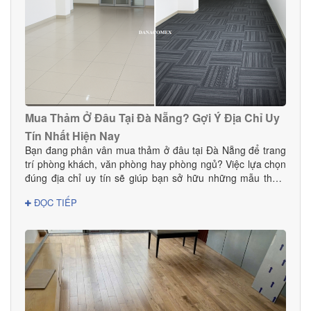
Mua Thảm Ở Đâu Tại Đà Nẵng? Gợi Ý Địa Chỉ Uy
Tín Nhất Hiện Nay
Bạn đang phân vân mua thảm ở đâu tại Đà Nẵng để trang
trí phòng khách, văn phòng hay phòng ngủ? Việc lựa chọn
đúng địa chỉ uy tín sẽ giúp bạn sở hữu những mẫu thảm
đẹp, bền, an toàn và phù hợp với phong cách nội thất.
ĐỌC TIẾP
Trong bài viết này, DANACOMEX giới thiệu đến bạn nơi
mua thảm đáng tin cậy với nhiều mẫu mã và giá tốt ngay
tại Đà Nẵng.