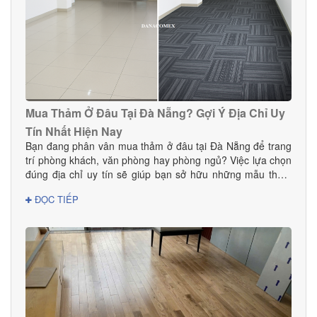
Mua Thảm Ở Đâu Tại Đà Nẵng? Gợi Ý Địa Chỉ Uy
Tín Nhất Hiện Nay
Bạn đang phân vân mua thảm ở đâu tại Đà Nẵng để trang
trí phòng khách, văn phòng hay phòng ngủ? Việc lựa chọn
đúng địa chỉ uy tín sẽ giúp bạn sở hữu những mẫu thảm
đẹp, bền, an toàn và phù hợp với phong cách nội thất.
ĐỌC TIẾP
Trong bài viết này, DANACOMEX giới thiệu đến bạn nơi
mua thảm đáng tin cậy với nhiều mẫu mã và giá tốt ngay
tại Đà Nẵng.