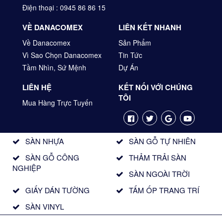
Điện thoại : 0945 86 86 15
VỀ DANACOMEX
LIÊN KẾT NHANH
Về Danacomex
Sản Phẩm
Vì Sao Chọn Danacomex
Tin Tức
Tầm Nhìn, Sứ Mệnh
Dự Án
LIÊN HỆ
KẾT NỐI VỚI CHÚNG
TÔI
Mua Hàng Trực Tuyến
SÀN NHỰA
SÀN GỖ TỰ NHIÊN
SÀN GỖ CÔNG
THẢM TRẢI SÀN
NGHIỆP
SÀN NGOÀI TRỜI
GIẤY DÁN TƯỜNG
TẤM ỐP TRANG TRÍ
SÀN VINYL