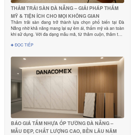
THẢM TRẢI SÀN ĐÀ NẴNG – GIẢI PHÁP THẨM
MỸ & TIỆN ÍCH CHO MỌI KHÔNG GIAN
Thảm trải sàn đang trở thành lựa chọn phổ biến tại Đà
Nẵng nhờ khả năng mang lại sự êm ái, thẩm mỹ và an toàn
khi sử dụng. Với đa dạng mẫu mã, từ thảm cuộn, thảm tấm
đến thảm văn phòng, khách sạn, sản phẩm phù hợp cho
ĐỌC TIẾP
mọi nhu cầu decor và thi công dự án.
BÁO GIÁ TẤM NHỰA ỐP TƯỜNG ĐÀ NẴNG –
MẪU ĐẸP, CHẤT LƯỢNG CAO, BỀN LÂU NĂM