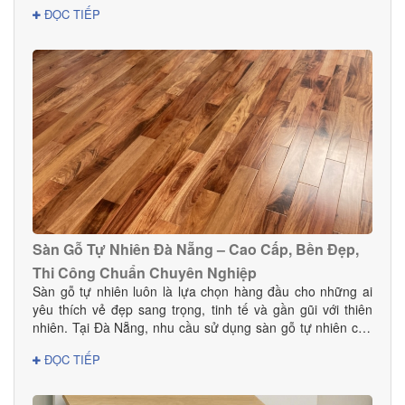
cho gia đình và doanh nghiệp.
ĐỌC TIẾP
Sàn Gỗ Tự Nhiên Đà Nẵng – Cao Cấp, Bền Đẹp,
Thi Công Chuẩn Chuyên Nghiệp
Sàn gỗ tự nhiên luôn là lựa chọn hàng đầu cho những ai
yêu thích vẻ đẹp sang trọng, tinh tế và gần gũi với thiên
nhiên. Tại Đà Nẵng, nhu cầu sử dụng sàn gỗ tự nhiên cho
nhà ở, biệt thự, khách sạn và showroom ngày càng tăng
ĐỌC TIẾP
mạnh nhờ ưu điểm vượt trội về độ bền và tính thẩm mỹ.
Nếu bạn đang tìm đơn vị cung cấp – thi công sàn gỗ uy tín
tại Đà Nẵng, Danacomex là lựa chọn hoàn hảo.1. Vì sao