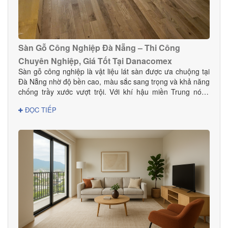
Sàn Gỗ Công Nghiệp Đà Nẵng – Thi Công
Chuyên Nghiệp, Giá Tốt Tại Danacomex
Sàn gỗ công nghiệp là vật liệu lát sàn được ưa chuộng tại
Đà Nẵng nhờ độ bền cao, màu sắc sang trọng và khả năng
chống trầy xước vượt trội. Với khí hậu miền Trung nóng
ẩm, lựa chọn sàn gỗ công nghiệp chất lượng giúp không
ĐỌC TIẾP
gian bền đẹp và hạn chế cong vênh hiệu quả. Tại Đà
Nẵng, Danacomex tự hào là đơn vị cung cấp – thi công sàn
gỗ công nghiệp uy tín, được nhiều khách hàng gia đình,
khách sạn, showroom và văn phòng tin dùng.