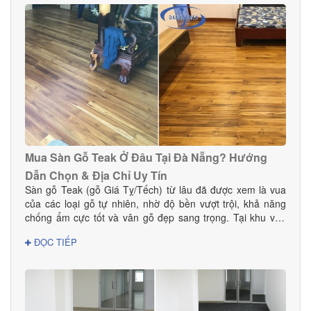
Mua Sàn Gỗ Teak Ở Đâu Tại Đà Nẵng? Hướng
Dẫn Chọn & Địa Chỉ Uy Tín
Sàn gỗ Teak (gỗ Giá Tỵ/Tếch) từ lâu đã được xem là vua
của các loại gỗ tự nhiên, nhờ độ bền vượt trội, khả năng
chống ẩm cực tốt và vân gỗ đẹp sang trọng. Tại khu vực
Đà Nẵng — nơi có khí hậu nhiệt đới ẩm, thay đổi theo mùa
ĐỌC TIẾP
— sàn gỗ Teak là lựa chọn hoàn hảo cho cả nhà ở, biệt
thự, chung cư và các công trình cao cấp. Vậy mua sàn gỗ
Teak ở đâu tại Đà Nẵng để đảm bảo chất lượng thật, giá tốt
và dịch vụ thi công chuyên nghiệp? Hãy cùng Danacomex
tìm câu trả lời.