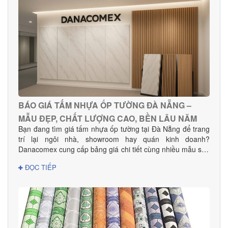
BÁO GIÁ TẤM NHỰA ỐP TƯỜNG ĐÀ NẴNG –
MẪU ĐẸP, CHẤT LƯỢNG CAO, BỀN LÂU NĂM
Bạn đang tìm giá tấm nhựa ốp tường tại Đà Nẵng để trang
trí lại ngôi nhà, showroom hay quán kinh doanh?
Danacomex cung cấp bảng giá chi tiết cùng nhiều mẫu sản
phẩm đẹp – hiện đại – phù hợp mọi không gian.
ĐỌC TIẾP