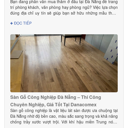
Bạn đang phân vân mua thảm ở đâu tại Đà Nẵng để trang
trí phòng khách, văn phòng hay phòng ngủ? Việc lựa chọn
đúng địa chỉ uy tín sẽ giúp bạn sở hữu những mẫu thảm
đẹp, bền, an toàn và phù hợp với phong cách nội thất.
ĐỌC TIẾP
Trong bài viết này, DANACOMEX giới thiệu đến bạn nơi
mua thảm đáng tin cậy với nhiều mẫu mã và giá tốt ngay
tại Đà Nẵng.
Sàn Gỗ Công Nghiệp Đà Nẵng – Thi Công
Chuyên Nghiệp, Giá Tốt Tại Danacomex
Sàn gỗ công nghiệp là vật liệu lát sàn được ưa chuộng tại
Đà Nẵng nhờ độ bền cao, màu sắc sang trọng và khả năng
chống trầy xước vượt trội. Với khí hậu miền Trung nóng
ẩm, lựa chọn sàn gỗ công nghiệp chất lượng giúp không