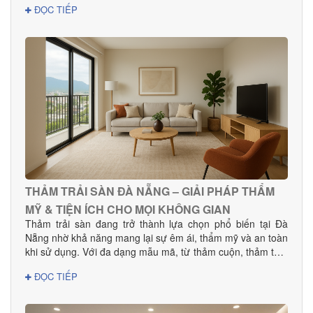
ĐỌC TIẾP
gian bền đẹp và hạn chế cong vênh hiệu quả. Tại Đà
Nẵng, Danacomex tự hào là đơn vị cung cấp – thi công sàn
gỗ công nghiệp uy tín, được nhiều khách hàng gia đình,
khách sạn, showroom và văn phòng tin dùng.
THẢM TRẢI SÀN ĐÀ NẴNG – GIẢI PHÁP THẨM
MỸ & TIỆN ÍCH CHO MỌI KHÔNG GIAN
Thảm trải sàn đang trở thành lựa chọn phổ biến tại Đà
Nẵng nhờ khả năng mang lại sự êm ái, thẩm mỹ và an toàn
khi sử dụng. Với đa dạng mẫu mã, từ thảm cuộn, thảm tấm
đến thảm văn phòng, khách sạn, sản phẩm phù hợp cho
ĐỌC TIẾP
mọi nhu cầu decor và thi công dự án.