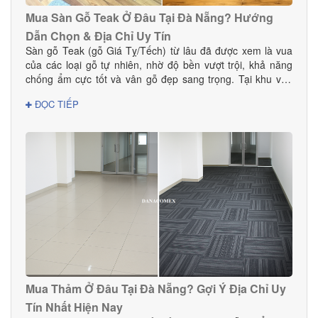
Mua Sàn Gỗ Teak Ở Đâu Tại Đà Nẵng? Hướng
Dẫn Chọn & Địa Chỉ Uy Tín
Sàn gỗ Teak (gỗ Giá Tỵ/Tếch) từ lâu đã được xem là vua
của các loại gỗ tự nhiên, nhờ độ bền vượt trội, khả năng
chống ẩm cực tốt và vân gỗ đẹp sang trọng. Tại khu vực
Đà Nẵng — nơi có khí hậu nhiệt đới ẩm, thay đổi theo mùa
ĐỌC TIẾP
— sàn gỗ Teak là lựa chọn hoàn hảo cho cả nhà ở, biệt
thự, chung cư và các công trình cao cấp. Vậy mua sàn gỗ
Teak ở đâu tại Đà Nẵng để đảm bảo chất lượng thật, giá tốt
và dịch vụ thi công chuyên nghiệp? Hãy cùng Danacomex
tìm câu trả lời.
Mua Thảm Ở Đâu Tại Đà Nẵng? Gợi Ý Địa Chỉ Uy
Tín Nhất Hiện Nay