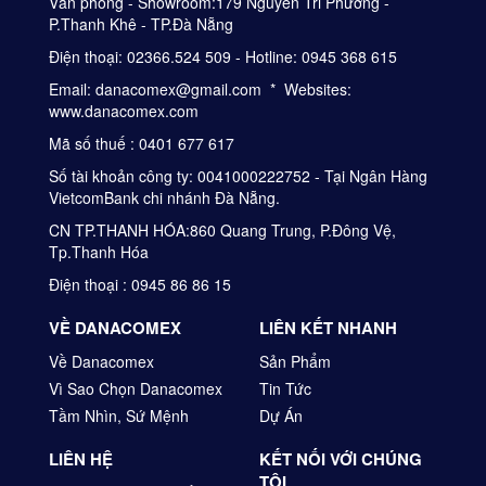
Văn phòng - Showroom:179 Nguyễn Tri Phương -
P.Thanh Khê - TP.Đà Nẵng
Điện thoại: 02366.524 509 - Hotline: 0945 368 615
Email: danacomex@gmail.com * Websites:
www.danacomex.com
Mã số thuế : 0401 677 617
Số tài khoản công ty: 0041000222752 - Tại Ngân Hàng
VietcomBank chi nhánh Đà Nẵng.
CN TP.THANH HÓA:860 Quang Trung, P.Đông Vệ,
Tp.Thanh Hóa
Điện thoại : 0945 86 86 15
VỀ DANACOMEX
LIÊN KẾT NHANH
Về Danacomex
Sản Phẩm
Vì Sao Chọn Danacomex
Tin Tức
Tầm Nhìn, Sứ Mệnh
Dự Án
LIÊN HỆ
KẾT NỐI VỚI CHÚNG
TÔI