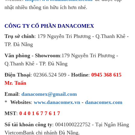
nhật nhiều thông tin hữu ích hơn nhé.
CÔNG TY CỔ PHẦN DANACOMEX
Trụ sở chính
: 179 Nguyễn Tri Phương - Q.Thanh Khê -
TP. Đà Nẵng
Văn phòng - Showroom
:179 Nguyễn Tri Phương -
Q.Thanh Khê - TP. Đà Nẵng
Điện Thoại
: 02366.524 509 -
Hotline
:
0945 368 615
Mr. Tuấn
Email
:
danacomex@gmail.com
*
Websites
:
www.danacomex.vn
-
danacomex.com
MST
:
0 4 0 1 6 7 7 6 1 7
Số tài khoản công ty
: 0041000222752 - Tại Ngân Hàng
VietcomBank chi nhánh Đà Nẵng.