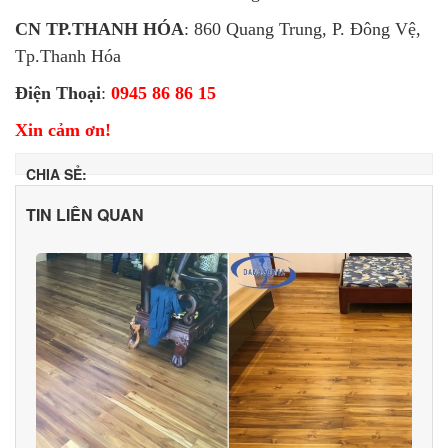
CN TP.THANH HÓA
: 860 Quang Trung, P. Đông Vệ,
Tp.Thanh Hóa
Điện Thoại
:
0945 86 86 15
Xin cảm ơn!
CHIA SẺ:
TIN LIÊN QUAN