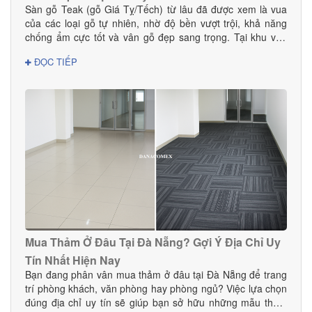
Sàn gỗ Teak (gỗ Giá Tỵ/Tếch) từ lâu đã được xem là vua
của các loại gỗ tự nhiên, nhờ độ bền vượt trội, khả năng
chống ẩm cực tốt và vân gỗ đẹp sang trọng. Tại khu vực
Đà Nẵng — nơi có khí hậu nhiệt đới ẩm, thay đổi theo mùa
ĐỌC TIẾP
— sàn gỗ Teak là lựa chọn hoàn hảo cho cả nhà ở, biệt
thự, chung cư và các công trình cao cấp. Vậy mua sàn gỗ
Teak ở đâu tại Đà Nẵng để đảm bảo chất lượng thật, giá tốt
và dịch vụ thi công chuyên nghiệp? Hãy cùng Danacomex
tìm câu trả lời.
Mua Thảm Ở Đâu Tại Đà Nẵng? Gợi Ý Địa Chỉ Uy
Tín Nhất Hiện Nay
Bạn đang phân vân mua thảm ở đâu tại Đà Nẵng để trang
trí phòng khách, văn phòng hay phòng ngủ? Việc lựa chọn
đúng địa chỉ uy tín sẽ giúp bạn sở hữu những mẫu thảm