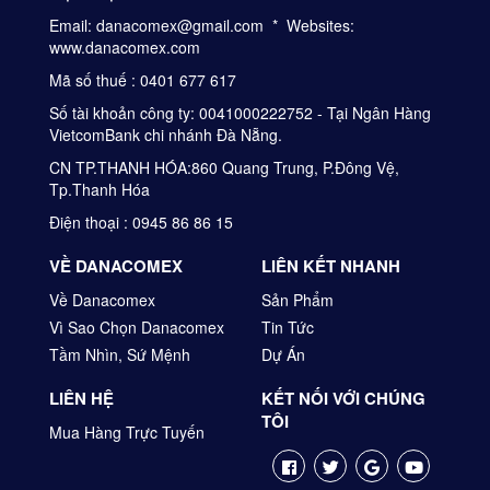
Email: danacomex@gmail.com * Websites:
www.danacomex.com
Mã số thuế : 0401 677 617
Số tài khoản công ty: 0041000222752 - Tại Ngân Hàng
VietcomBank chi nhánh Đà Nẵng.
CN TP.THANH HÓA:860 Quang Trung, P.Đông Vệ,
Tp.Thanh Hóa
Điện thoại : 0945 86 86 15
VỀ DANACOMEX
LIÊN KẾT NHANH
Về Danacomex
Sản Phẩm
Vì Sao Chọn Danacomex
Tin Tức
Tầm Nhìn, Sứ Mệnh
Dự Án
LIÊN HỆ
KẾT NỐI VỚI CHÚNG
TÔI
Mua Hàng Trực Tuyến