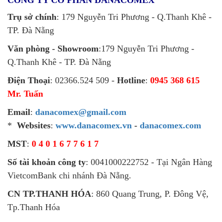
CÔNG TY CỔ PHẦN DANACOMEX
Trụ sở chính
: 179 Nguyễn Tri Phương - Q.Thanh Khê -
TP. Đà Nẵng
Văn phòng - Showroom
:179 Nguyễn Tri Phương -
Q.Thanh Khê - TP. Đà Nẵng
Điện Thoại
: 02366.524 509 -
Hotline
:
0945 368 615
Mr. Tuấn
Email
:
danacomex@gmail.com
*
Websites
:
www.danacomex.vn
-
danacomex.com
MST
:
0 4 0 1 6 7 7 6 1 7
Số tài khoản công ty
: 0041000222752 - Tại Ngân Hàng
VietcomBank chi nhánh Đà Nẵng.
CN TP.THANH HÓA
: 860 Quang Trung, P. Đông Vệ,
Tp.Thanh Hóa