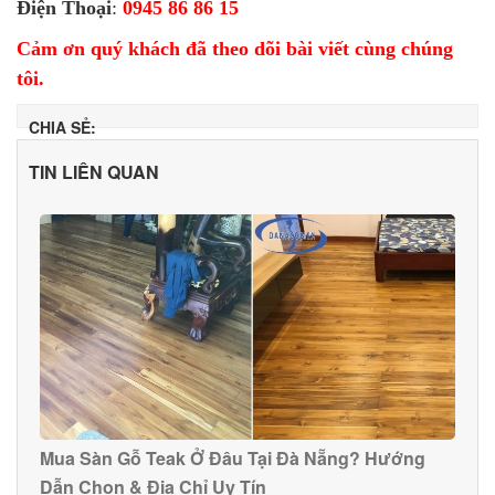
Điện Thoại
:
0945 86 86 15
Cảm ơn quý khách đã theo dõi bài viết cùng chúng
tôi.
CHIA SẺ:
TIN LIÊN QUAN
Mua Sàn Gỗ Teak Ở Đâu Tại Đà Nẵng? Hướng
Dẫn Chọn & Địa Chỉ Uy Tín