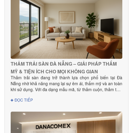
khách sạn, showroom và văn phòng tin dùng.
THẢM TRẢI SÀN ĐÀ NẴNG – GIẢI PHÁP THẨM
MỸ & TIỆN ÍCH CHO MỌI KHÔNG GIAN
Thảm trải sàn đang trở thành lựa chọn phổ biến tại Đà
Nẵng nhờ khả năng mang lại sự êm ái, thẩm mỹ và an toàn
khi sử dụng. Với đa dạng mẫu mã, từ thảm cuộn, thảm tấm
đến thảm văn phòng, khách sạn, sản phẩm phù hợp cho
ĐỌC TIẾP
mọi nhu cầu decor và thi công dự án.