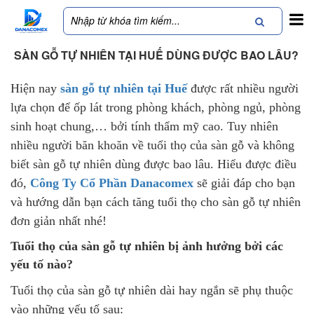
SÀN GỖ TỰ NHIÊN TẠI HUẾ DÙNG ĐƯỢC BAO LÂU?
Hiện nay
sàn gỗ tự nhiên tại Huế
được rất nhiều người
lựa chọn để ốp lát trong phòng khách, phòng ngủ, phòng
sinh hoạt chung,… bởi tính thẩm mỹ cao. Tuy nhiên
nhiều người băn khoăn về tuổi thọ của sàn gỗ và không
biết sàn gỗ tự nhiên dùng được bao lâu. Hiểu được điều
đó,
Công Ty Cổ Phần Danacomex
sẽ giải đáp cho bạn
và hướng dẫn bạn cách tăng tuổi thọ cho sàn gỗ tự nhiên
đơn giản nhất nhé!
Tuổi thọ của sàn gỗ tự nhiên bị ảnh hưởng bởi các
yếu tố nào?
Tuổi thọ của sàn gỗ tự nhiên dài hay ngắn sẽ phụ thuộc
vào những yếu tố sau: