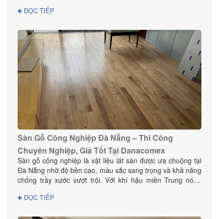
đẹp, bền, an toàn và phù hợp với phong cách nội thất.
ĐỌC TIẾP
Trong bài viết này, DANACOMEX giới thiệu đến bạn nơi
mua thảm đáng tin cậy với nhiều mẫu mã và giá tốt ngay
tại Đà Nẵng.
Sàn Gỗ Công Nghiệp Đà Nẵng – Thi Công
Chuyên Nghiệp, Giá Tốt Tại Danacomex
Sàn gỗ công nghiệp là vật liệu lát sàn được ưa chuộng tại
Đà Nẵng nhờ độ bền cao, màu sắc sang trọng và khả năng
chống trầy xước vượt trội. Với khí hậu miền Trung nóng
ẩm, lựa chọn sàn gỗ công nghiệp chất lượng giúp không
ĐỌC TIẾP
gian bền đẹp và hạn chế cong vênh hiệu quả. Tại Đà
Nẵng, Danacomex tự hào là đơn vị cung cấp – thi công sàn
gỗ công nghiệp uy tín, được nhiều khách hàng gia đình,