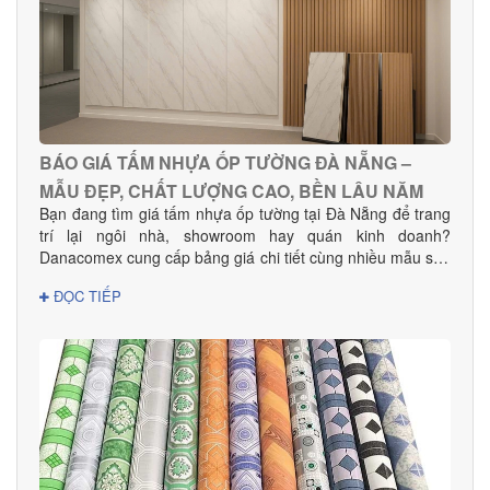
BÁO GIÁ TẤM NHỰA ỐP TƯỜNG ĐÀ NẴNG –
MẪU ĐẸP, CHẤT LƯỢNG CAO, BỀN LÂU NĂM
Bạn đang tìm giá tấm nhựa ốp tường tại Đà Nẵng để trang
trí lại ngôi nhà, showroom hay quán kinh doanh?
Danacomex cung cấp bảng giá chi tiết cùng nhiều mẫu sản
phẩm đẹp – hiện đại – phù hợp mọi không gian.
ĐỌC TIẾP