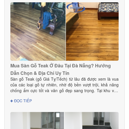
Mua Sàn Gỗ Teak Ở Đâu Tại Đà Nẵng? Hướng
Dẫn Chọn & Địa Chỉ Uy Tín
Sàn gỗ Teak (gỗ Giá Tỵ/Tếch) từ lâu đã được xem là vua
của các loại gỗ tự nhiên, nhờ độ bền vượt trội, khả năng
chống ẩm cực tốt và vân gỗ đẹp sang trọng. Tại khu vực
Đà Nẵng — nơi có khí hậu nhiệt đới ẩm, thay đổi theo mùa
ĐỌC TIẾP
— sàn gỗ Teak là lựa chọn hoàn hảo cho cả nhà ở, biệt
thự, chung cư và các công trình cao cấp. Vậy mua sàn gỗ
Teak ở đâu tại Đà Nẵng để đảm bảo chất lượng thật, giá tốt
và dịch vụ thi công chuyên nghiệp? Hãy cùng Danacomex
tìm câu trả lời.