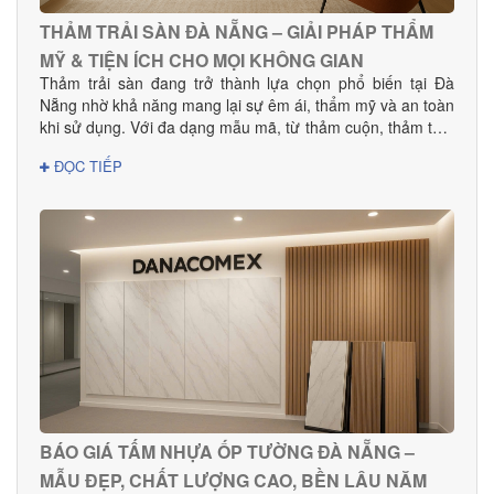
THẢM TRẢI SÀN ĐÀ NẴNG – GIẢI PHÁP THẨM
MỸ & TIỆN ÍCH CHO MỌI KHÔNG GIAN
Thảm trải sàn đang trở thành lựa chọn phổ biến tại Đà
Nẵng nhờ khả năng mang lại sự êm ái, thẩm mỹ và an toàn
khi sử dụng. Với đa dạng mẫu mã, từ thảm cuộn, thảm tấm
đến thảm văn phòng, khách sạn, sản phẩm phù hợp cho
ĐỌC TIẾP
mọi nhu cầu decor và thi công dự án.
BÁO GIÁ TẤM NHỰA ỐP TƯỜNG ĐÀ NẴNG –
MẪU ĐẸP, CHẤT LƯỢNG CAO, BỀN LÂU NĂM