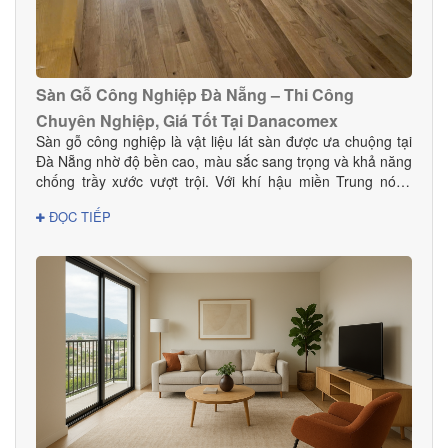
Sàn Gỗ Công Nghiệp Đà Nẵng – Thi Công
Chuyên Nghiệp, Giá Tốt Tại Danacomex
Sàn gỗ công nghiệp là vật liệu lát sàn được ưa chuộng tại
Đà Nẵng nhờ độ bền cao, màu sắc sang trọng và khả năng
chống trầy xước vượt trội. Với khí hậu miền Trung nóng
ẩm, lựa chọn sàn gỗ công nghiệp chất lượng giúp không
ĐỌC TIẾP
gian bền đẹp và hạn chế cong vênh hiệu quả. Tại Đà
Nẵng, Danacomex tự hào là đơn vị cung cấp – thi công sàn
gỗ công nghiệp uy tín, được nhiều khách hàng gia đình,
khách sạn, showroom và văn phòng tin dùng.