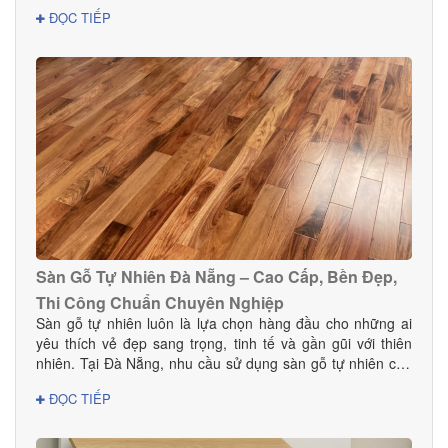
cho gia đình và doanh nghiệp.
ĐỌC TIẾP
Sàn Gỗ Tự Nhiên Đà Nẵng – Cao Cấp, Bền Đẹp,
Thi Công Chuẩn Chuyên Nghiệp
Sàn gỗ tự nhiên luôn là lựa chọn hàng đầu cho những ai
yêu thích vẻ đẹp sang trọng, tinh tế và gần gũi với thiên
nhiên. Tại Đà Nẵng, nhu cầu sử dụng sàn gỗ tự nhiên cho
nhà ở, biệt thự, khách sạn và showroom ngày càng tăng
ĐỌC TIẾP
mạnh nhờ ưu điểm vượt trội về độ bền và tính thẩm mỹ.
Nếu bạn đang tìm đơn vị cung cấp – thi công sàn gỗ uy tín
tại Đà Nẵng, Danacomex là lựa chọn hoàn hảo.1. Vì sao