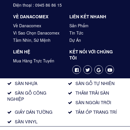
Điện thoại : 0945 86 86 15
VỀ DANACOMEX
LIÊN KẾT NHANH
Về Danacomex
Sản Phẩm
Vì Sao Chọn Danacomex
Tin Tức
Tầm Nhìn, Sứ Mệnh
Dự Án
LIÊN HỆ
KẾT NỐI VỚI CHÚNG
TÔI
Mua Hàng Trực Tuyến
SÀN NHỰA
SÀN GỖ TỰ NHIÊN
SÀN GỖ CÔNG
THẢM TRẢI SÀN
NGHIỆP
SÀN NGOÀI TRỜI
GIẤY DÁN TƯỜNG
TẤM ỐP TRANG TRÍ
SÀN VINYL