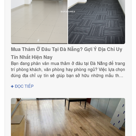
Mua Thảm Ở Đâu Tại Đà Nẵng? Gợi Ý Địa Chỉ Uy
Tín Nhất Hiện Nay
Bạn đang phân vân mua thảm ở đâu tại Đà Nẵng để trang
trí phòng khách, văn phòng hay phòng ngủ? Việc lựa chọn
đúng địa chỉ uy tín sẽ giúp bạn sở hữu những mẫu thảm
đẹp, bền, an toàn và phù hợp với phong cách nội thất.
ĐỌC TIẾP
Trong bài viết này, DANACOMEX giới thiệu đến bạn nơi
mua thảm đáng tin cậy với nhiều mẫu mã và giá tốt ngay
tại Đà Nẵng.