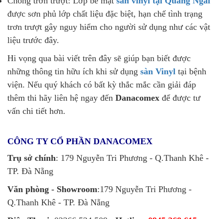
Chống trơn trượt: Lớp bề mặt
sàn vinyl tại Quảng Ngãi
được sơn phủ lớp chất liệu đặc biệt, hạn chế tình trạng
trơn trượt gây nguy hiểm cho người sử dụng như các vật
liệu trước đây.
Hi vọng qua bài viết trên đây sẽ giúp bạn biết được
những thông tin hữu ích khi sử dụng
sàn Vinyl
tại bệnh
viện. Nếu quý khách có bất kỳ thắc mắc cần giải đáp
thêm thi hãy liên hệ ngay đến
Danacomex
để được tư
vấn chi tiết hơn.
CÔNG TY CỔ PHẦN DANACOMEX
Trụ sở chính
: 179 Nguyễn Tri Phương - Q.Thanh Khê -
TP. Đà Nẵng
Văn phòng - Showroom
:179 Nguyễn Tri Phương -
Q.Thanh Khê - TP. Đà Nẵng