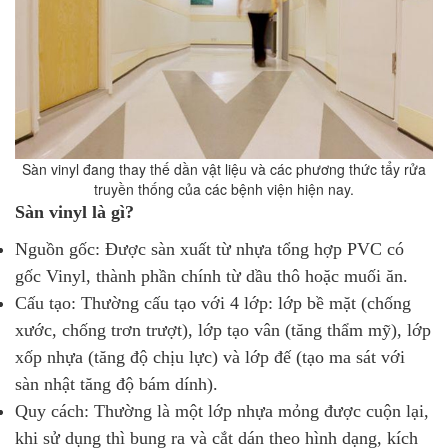
Sàn vinyl đang thay thế dần vật liệu và các phương thức tẩy rửa
truyền thống của các bệnh viện hiện nay.
Sàn vinyl là gì?
Nguồn gốc: Được sàn xuất từ nhựa tổng hợp PVC có
gốc Vinyl, thành phần chính từ dầu thô hoặc muối ăn.
Cấu tạo: Thường cấu tạo với 4 lớp: lớp bề mặt (chống
xước, chống trơn trượt), lớp tạo vân (tăng thẩm mỹ), lớp
xốp nhựa (tăng độ chịu lực) và lớp đế (tạo ma sát với
sàn nhật tăng độ bám dính).
Quy cách: Thường là một lớp nhựa mỏng được cuộn lại,
khi sử dụng thì bung ra và cắt dán theo hình dạng, kích