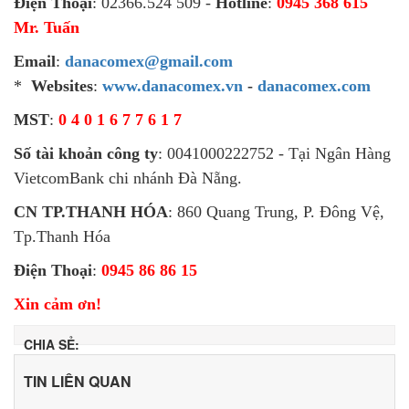
Điện Thoại
: 02366.524 509 -
Hotline
:
0945 368 615
Mr. Tuấn
Email
:
danacomex@gmail.com
*
Websites
:
www.danacomex.vn
-
danacomex.com
MST
:
0 4 0 1 6 7 7 6 1 7
Số tài khoản công ty
: 0041000222752 - Tại Ngân Hàng
VietcomBank chi nhánh Đà Nẵng.
CN TP.THANH HÓA
: 860 Quang Trung, P. Đông Vệ,
Tp.Thanh Hóa
Điện Thoại
:
0945 86 86 15
Xin cảm ơn!
CHIA SẺ:
TIN LIÊN QUAN