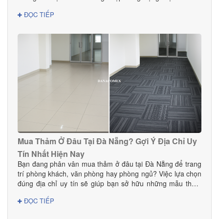
Đà Nẵng — nơi có khí hậu nhiệt đới ẩm, thay đổi theo mùa
ĐỌC TIẾP
— sàn gỗ Teak là lựa chọn hoàn hảo cho cả nhà ở, biệt
thự, chung cư và các công trình cao cấp. Vậy mua sàn gỗ
Teak ở đâu tại Đà Nẵng để đảm bảo chất lượng thật, giá tốt
và dịch vụ thi công chuyên nghiệp? Hãy cùng Danacomex
tìm câu trả lời.
Mua Thảm Ở Đâu Tại Đà Nẵng? Gợi Ý Địa Chỉ Uy
Tín Nhất Hiện Nay
Bạn đang phân vân mua thảm ở đâu tại Đà Nẵng để trang
trí phòng khách, văn phòng hay phòng ngủ? Việc lựa chọn
đúng địa chỉ uy tín sẽ giúp bạn sở hữu những mẫu thảm
đẹp, bền, an toàn và phù hợp với phong cách nội thất.
ĐỌC TIẾP
Trong bài viết này, DANACOMEX giới thiệu đến bạn nơi
mua thảm đáng tin cậy với nhiều mẫu mã và giá tốt ngay