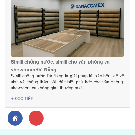
không gian trở nên ấm cúng, sang trọng và bền đẹp theo
thời gian.
________________________________________ 6. Liên
hệ tư vấn – báo giá sàn gỗ tự nhiên Đà Nẵng Danacomex
– Vật liệu nội thất Đà Nẵng Địa chỉ: 179 Nguyễn Tri
Phương, P. Thanh Khê, TP. Đà Nẵng Hotline: 0945 368 615
Web: danacomex.com
Simili chống nước, simili cho văn phòng và
showroom Đà Nẵng
Simili chống nước Đà Nẵng là giải pháp lát sàn bền, dễ vệ
sinh và chống thấm tốt, đặc biệt phù hợp cho văn phòng,
showroom và không gian thương mại.
ĐỌC TIẾP