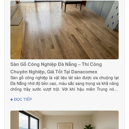
tại Đà Nẵng.
Sàn Gỗ Công Nghiệp Đà Nẵng – Thi Công
Chuyên Nghiệp, Giá Tốt Tại Danacomex
Sàn gỗ công nghiệp là vật liệu lát sàn được ưa chuộng tại
Đà Nẵng nhờ độ bền cao, màu sắc sang trọng và khả năng
chống trầy xước vượt trội. Với khí hậu miền Trung nóng
ẩm, lựa chọn sàn gỗ công nghiệp chất lượng giúp không
ĐỌC TIẾP
gian bền đẹp và hạn chế cong vênh hiệu quả. Tại Đà
Nẵng, Danacomex tự hào là đơn vị cung cấp – thi công sàn
gỗ công nghiệp uy tín, được nhiều khách hàng gia đình,
khách sạn, showroom và văn phòng tin dùng.