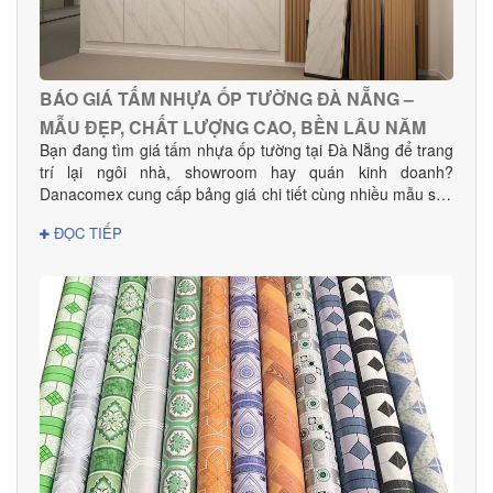
BÁO GIÁ TẤM NHỰA ỐP TƯỜNG ĐÀ NẴNG –
MẪU ĐẸP, CHẤT LƯỢNG CAO, BỀN LÂU NĂM
Bạn đang tìm giá tấm nhựa ốp tường tại Đà Nẵng để trang
trí lại ngôi nhà, showroom hay quán kinh doanh?
Danacomex cung cấp bảng giá chi tiết cùng nhiều mẫu sản
phẩm đẹp – hiện đại – phù hợp mọi không gian.
ĐỌC TIẾP