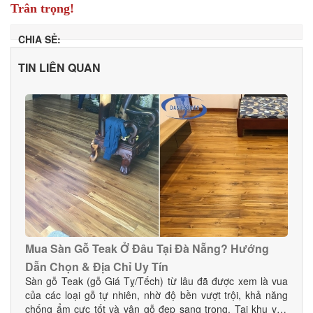
Trân trọng!
CHIA SẺ:
TIN LIÊN QUAN
Mua Sàn Gỗ Teak Ở Đâu Tại Đà Nẵng? Hướng
Dẫn Chọn & Địa Chỉ Uy Tín
Sàn gỗ Teak (gỗ Giá Tỵ/Tếch) từ lâu đã được xem là vua
của các loại gỗ tự nhiên, nhờ độ bền vượt trội, khả năng
chống ẩm cực tốt và vân gỗ đẹp sang trọng. Tại khu vực