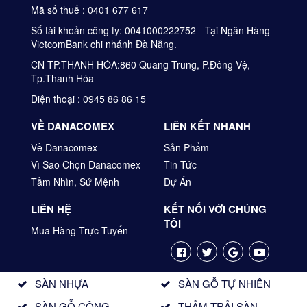
Mã số thuế : 0401 677 617
Số tài khoản công ty: 0041000222752 - Tại Ngân Hàng
VietcomBank chi nhánh Đà Nẵng.
CN TP.THANH HÓA:860 Quang Trung, P.Đông Vệ,
Tp.Thanh Hóa
Điện thoại : 0945 86 86 15
VỀ DANACOMEX
LIÊN KẾT NHANH
Về Danacomex
Sản Phẩm
Vì Sao Chọn Danacomex
Tin Tức
Tầm Nhìn, Sứ Mệnh
Dự Án
LIÊN HỆ
KẾT NỐI VỚI CHÚNG
TÔI
Mua Hàng Trực Tuyến
SÀN NHỰA
SÀN GỖ TỰ NHIÊN
SÀN GỖ CÔNG
THẢM TRẢI SÀN