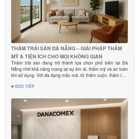
THẢM TRẢI SÀN ĐÀ NẴNG – GIẢI PHÁP THẨM
MỸ & TIỆN ÍCH CHO MỌI KHÔNG GIAN
Thảm trải sàn đang trở thành lựa chọn phổ biến tại Đà
Nẵng nhờ khả năng mang lại sự êm ái, thẩm mỹ và an toàn
khi sử dụng. Với đa dạng mẫu mã, từ thảm cuộn, thảm tấm
đến thảm văn phòng, khách sạn, sản phẩm phù hợp cho
ĐỌC TIẾP
mọi nhu cầu decor và thi công dự án.