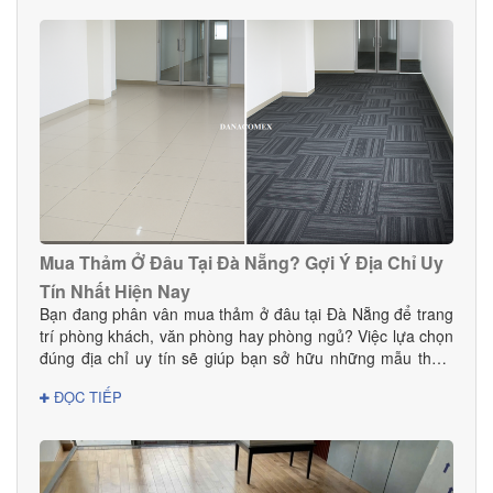
thự, chung cư và các công trình cao cấp. Vậy mua sàn gỗ
Teak ở đâu tại Đà Nẵng để đảm bảo chất lượng thật, giá tốt
và dịch vụ thi công chuyên nghiệp? Hãy cùng Danacomex
tìm câu trả lời.
Mua Thảm Ở Đâu Tại Đà Nẵng? Gợi Ý Địa Chỉ Uy
Tín Nhất Hiện Nay
Bạn đang phân vân mua thảm ở đâu tại Đà Nẵng để trang
trí phòng khách, văn phòng hay phòng ngủ? Việc lựa chọn
đúng địa chỉ uy tín sẽ giúp bạn sở hữu những mẫu thảm
đẹp, bền, an toàn và phù hợp với phong cách nội thất.
ĐỌC TIẾP
Trong bài viết này, DANACOMEX giới thiệu đến bạn nơi
mua thảm đáng tin cậy với nhiều mẫu mã và giá tốt ngay
tại Đà Nẵng.