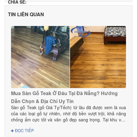
CHIA SẺ:
TIN LIÊN QUAN
Mua Sàn Gỗ Teak Ở Đâu Tại Đà Nẵng? Hướng
Dẫn Chọn & Địa Chỉ Uy Tín
Sàn gỗ Teak (gỗ Giá Tỵ/Tếch) từ lâu đã được xem là vua
của các loại gỗ tự nhiên, nhờ độ bền vượt trội, khả năng
chống ẩm cực tốt và vân gỗ đẹp sang trọng. Tại khu vực
Đà Nẵng — nơi có khí hậu nhiệt đới ẩm, thay đổi theo mùa
ĐỌC TIẾP
— sàn gỗ Teak là lựa chọn hoàn hảo cho cả nhà ở, biệt