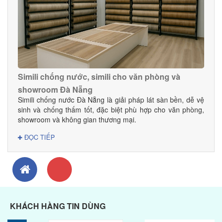
hệ tư vấn – báo giá sàn gỗ tự nhiên Đà Nẵng Danacomex
– Vật liệu nội thất Đà Nẵng Địa chỉ: 179 Nguyễn Tri
Phương, P. Thanh Khê, TP. Đà Nẵng Hotline: 0945 368 615
Web: danacomex.com
Simili chống nước, simili cho văn phòng và
showroom Đà Nẵng
Simili chống nước Đà Nẵng là giải pháp lát sàn bền, dễ vệ
sinh và chống thấm tốt, đặc biệt phù hợp cho văn phòng,
showroom và không gian thương mại.
ĐỌC TIẾP
KHÁCH HÀNG TIN DÙNG