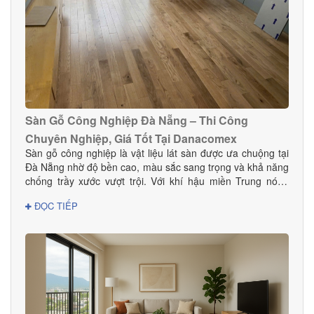
Sàn Gỗ Công Nghiệp Đà Nẵng – Thi Công
Chuyên Nghiệp, Giá Tốt Tại Danacomex
Sàn gỗ công nghiệp là vật liệu lát sàn được ưa chuộng tại
Đà Nẵng nhờ độ bền cao, màu sắc sang trọng và khả năng
chống trầy xước vượt trội. Với khí hậu miền Trung nóng
ẩm, lựa chọn sàn gỗ công nghiệp chất lượng giúp không
ĐỌC TIẾP
gian bền đẹp và hạn chế cong vênh hiệu quả. Tại Đà
Nẵng, Danacomex tự hào là đơn vị cung cấp – thi công sàn
gỗ công nghiệp uy tín, được nhiều khách hàng gia đình,
khách sạn, showroom và văn phòng tin dùng.