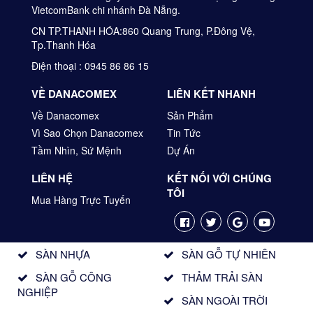
VietcomBank chi nhánh Đà Nẵng.
CN TP.THANH HÓA:860 Quang Trung, P.Đông Vệ,
Tp.Thanh Hóa
Điện thoại : 0945 86 86 15
VỀ DANACOMEX
LIÊN KẾT NHANH
Về Danacomex
Sản Phẩm
Vì Sao Chọn Danacomex
Tin Tức
Tầm Nhìn, Sứ Mệnh
Dự Án
LIÊN HỆ
KẾT NỐI VỚI CHÚNG
TÔI
Mua Hàng Trực Tuyến
SÀN NHỰA
SÀN GỖ TỰ NHIÊN
SÀN GỖ CÔNG
THẢM TRẢI SÀN
NGHIỆP
SÀN NGOÀI TRỜI