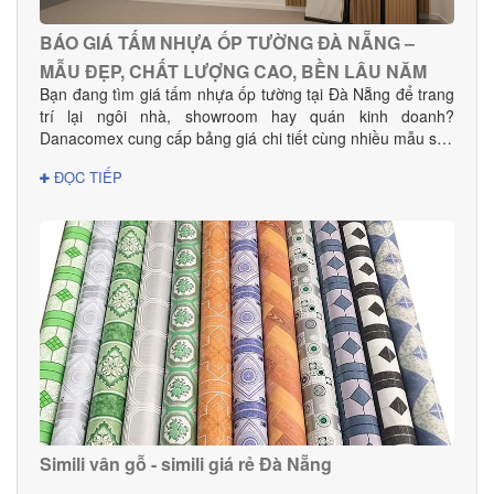
BÁO GIÁ TẤM NHỰA ỐP TƯỜNG ĐÀ NẴNG –
MẪU ĐẸP, CHẤT LƯỢNG CAO, BỀN LÂU NĂM
Bạn đang tìm giá tấm nhựa ốp tường tại Đà Nẵng để trang
trí lại ngôi nhà, showroom hay quán kinh doanh?
Danacomex cung cấp bảng giá chi tiết cùng nhiều mẫu sản
phẩm đẹp – hiện đại – phù hợp mọi không gian.
ĐỌC TIẾP
Simili vân gỗ - simili giá rẻ Đà Nẵng