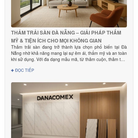
THẢM TRẢI SÀN ĐÀ NẴNG – GIẢI PHÁP THẨM
MỸ & TIỆN ÍCH CHO MỌI KHÔNG GIAN
Thảm trải sàn đang trở thành lựa chọn phổ biến tại Đà
Nẵng nhờ khả năng mang lại sự êm ái, thẩm mỹ và an toàn
khi sử dụng. Với đa dạng mẫu mã, từ thảm cuộn, thảm tấm
đến thảm văn phòng, khách sạn, sản phẩm phù hợp cho
ĐỌC TIẾP
mọi nhu cầu decor và thi công dự án.