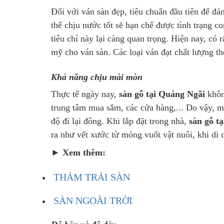
Đối với ván sàn đẹp, tiêu chuẩn đầu tiên để đ
thể chịu nước tốt sẽ hạn chế được tình trạng 
tiêu chí này lại càng quan trọng. Hiện nay, có r
mỹ cho ván sàn. Các loại ván đạt chất lượng 
Khả năng chịu mài mòn
Thực tế ngày nay,
sàn gỗ tại Quảng Ngãi
khôn
trung tâm mua sắm, các cửa hàng,... Do vậy, m
độ đi lại đông. Khi lắp đặt trong nhà,
sàn gỗ t
ra như vết xước từ móng vuốt vật nuôi, khi di c
► Xem thêm:
THẢM TRẢI SÀN
SÀN NGOÀI TRỜI