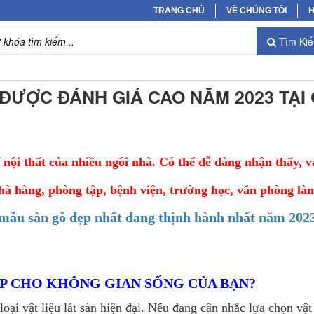
TRANG CHỦ
VỀ CHÚNG TÔI
H
Tìm Ki
ĐƯỢC ĐÁNH GIÁ CAO NĂM 2023 TẠI
 nội thất của nhiều ngôi nhà. Có thể dễ dàng nhận thấy, v
hà hàng, phòng tập, bệnh viện, trường học, văn phòng là
 mẫu sàn gỗ đẹp nhất đang thịnh hành nhất năm 202
ẸP CHO KHÔNG GIAN SỐNG CỦA BẠN?
oại vật liệu lát sàn hiện đại. Nếu đang cân nhắc lựa chọn vật