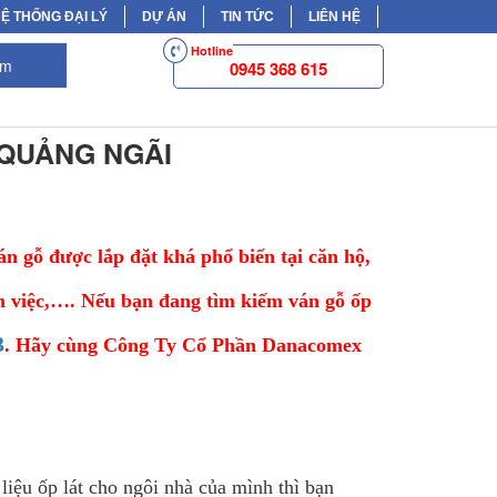
Ệ THỐNG ĐẠI LÝ
DỰ ÁN
TIN TỨC
LIÊN HỆ
Hotline
ếm
0945 368 615
 QUẢNG NGÃI
án gỗ được lắp đặt khá phổ biến tại căn hộ,
m việc,…. Nếu bạn đang tìm kiếm ván gỗ ốp
3
. Hãy cùng Công Ty Cổ Phần Danacomex
 liệu ốp lát cho ngôi nhà của mình thì bạn