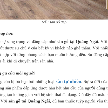
Mẫu sàn gỗ đẹp
cấp hơn
c sự sang trọng và đẳng cấp như
sàn gỗ tại Quảng Ngãi
. Với
út được sự chú ý của bất kỳ vị khách nào ghé thăm. Với nhiề
phù hợp với từng phong cách bạn muốn hướng đến. Sự đẳng cấ
ái khi di chuyển trên sàn nhà.
g gu của mỗi người
sàn tự nhiên
ng còn bị bó hẹp bởi những loại
. Sự ra đời của
ng sản phẩm đáp ứng được hầu hết nhu cầu của người dùng từ
sáng tạo không gian với hệ sinh thái đa dạng. Có đầy đủ mẫ
..Với
sàn gỗ tại Quảng Ngãi
, dù bạn thuộc tuýp người yêu th
.